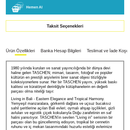
Hemen Al
Taksit Seçenekleri
Ürün Özellikleri
Banka Hesap Bilgileri
Teslimat ve İade Koşull
1980 yılında kurulan ve sanat yayıncılığında bir dünya devi
haline gelen TASCHEN; mimari, tasarım, fotoğraf ve popüler
kültürün en prestijli arşivlerini birer sanat objesi titizliğiyle
koleksiyonerlere sunar. Her bir TASCHEN yayını, yüksek baskı
kalitesi ve küratöryel derinliğiyle kütüphanelerin en değerli
parçası olma niteliği taşır.
Living in Bali - Eastern Elegance and Tropical Harmony.
Yemyeşil manzaralara, görkemli dağlara ve uçsuz bucaksız
sahil şeritlerine açılan Bali evleri; oymalı ahşap işçilikleri, gizli
avluları ve egzotik çiçek kokularıyla Doğu zarafetinin en saf
halini yansıtıyor. TASCHEN’in sevilen "Living in" serisinin bir
parçası olan bu güncellenmiş edisyon, tropikal bir cennetin
ruhunu ve iç mekan tasarımındaki huzurlu estetiği evlerinize