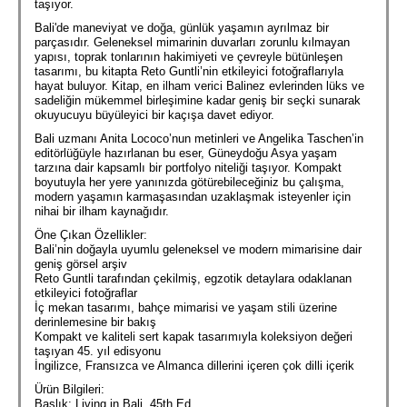
taşıyor.
Bali'de maneviyat ve doğa, günlük yaşamın ayrılmaz bir
parçasıdır. Geleneksel mimarinin duvarları zorunlu kılmayan
yapısı, toprak tonlarının hakimiyeti ve çevreyle bütünleşen
tasarımı, bu kitapta Reto Guntli’nin etkileyici fotoğraflarıyla
hayat buluyor. Kitap, en ilham verici Balinez evlerinden lüks ve
sadeliğin mükemmel birleşimine kadar geniş bir seçki sunarak
okuyucuyu büyüleyici bir kaçışa davet ediyor.
Bali uzmanı Anita Lococo’nun metinleri ve Angelika Taschen’in
editörlüğüyle hazırlanan bu eser, Güneydoğu Asya yaşam
tarzına dair kapsamlı bir portfolyo niteliği taşıyor. Kompakt
boyutuyla her yere yanınızda götürebileceğiniz bu çalışma,
modern yaşamın karmaşasından uzaklaşmak isteyenler için
nihai bir ilham kaynağıdır.
Öne Çıkan Özellikler:
Bali’nin doğayla uyumlu geleneksel ve modern mimarisine dair
geniş görsel arşiv
Reto Guntli tarafından çekilmiş, egzotik detaylara odaklanan
etkileyici fotoğraflar
İç mekan tasarımı, bahçe mimarisi ve yaşam stili üzerine
derinlemesine bir bakış
Kompakt ve kaliteli sert kapak tasarımıyla koleksiyon değeri
taşıyan 45. yıl edisyonu
İngilizce, Fransızca ve Almanca dillerini içeren çok dilli içerik
Ürün Bilgileri:
Başlık: Living in Bali. 45th Ed.