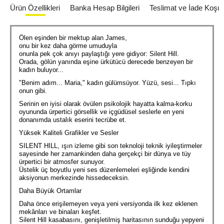
Ürün Özellikleri
Banka Hesap Bilgileri
Teslimat ve İade Koşull
Ölen eşinden bir mektup alan James,
onu bir kez daha görme umuduyla
onunla pek çok anıyı paylaştığı yere gidiyor: Silent Hill.
Orada, gölün yanında eşine ürkütücü derecede benzeyen bir
kadın buluyor...
"Benim adım... Maria," kadın gülümsüyor. Yüzü, sesi... Tıpkı
onun gibi.
Serinin en iyisi olarak övülen psikolojik hayatta kalma-korku
oyununda ürpertici görsellik ve içgüdüsel seslerle en yeni
donanımda ustalık eserini tecrübe et.
Yüksek Kaliteli Grafikler ve Sesler
SILENT HILL, ışın izleme gibi son teknoloji teknik iyileştirmeler
sayesinde her zamankinden daha gerçekçi bir dünya ve tüy
ürpertici bir atmosfer sunuyor.
Üstelik üç boyutlu yeni ses düzenlemeleri eşliğinde kendini
aksiyonun merkezinde hissedeceksin.
Daha Büyük Ortamlar
Daha önce erişilemeyen veya yeni versiyonda ilk kez eklenen
mekânları ve binaları keşfet.
Silent Hill kasabasını, genişletilmiş haritasının sunduğu yepyeni