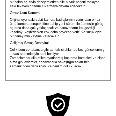
bir bakış açısıyla deneyimlerken bile büyük beğeni toplayan
eski hikâyenin tadını çıkarmaya devam edeceksin.
Omuz Üstü Kamera
Orijinal oyundaki sabit kamera kadrajlarının yerini alan omuz
üstü kamera perspektifine sahip yeni sürüm ile James'in görüş
açısına daha çok yaklaşacak ve canavarların kol gezdiği
kasabayı keşfederken çok daha heyecan verici ve sürükleyici
bir deneyimin keyfine varacaksın.
Gelişmiş Savaş Deneyimi
Çelik boru ve tabanca gibi tanıdık silahlar, bu kez güncellenmiş
savaş sistemleriyle seni bekliyor.
Zamanlaması dikkatlice ayarlanmış kaçınma hamleleri ve nişan
alma gibi eylemler, canavarlarla savaştığın anları her
zamankinden daha ilginç ve gerilim dolu kılacak.