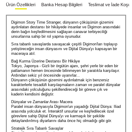
Ürün Özellikleri
Banka Hesap Bilgileri
Teslimat ve İade Koşull
Digimon Story Time Stranger, dünyanın çöküşünün gizemini
aydınlatan destansı bir hikâyede insanlar ve Digimon arasındaki
derin bağın keşfedilmesini sağlayan canavar terbiyeciliği
unsurlarına sahip bir rol yapma oyunudur.
Sıra tabanlı savaşlarda savaşacak çeşitli Digimon'ları toplayıp
yetiştireceğin insan dünyasını ve Dijital Dünya'yı kapsayan bir
maceraya atıl.
Bağ Kurma Üzerine Destansı Bir Hikâye
Tokyo, Japonya - Gizli bir örgütün ajanı, şehri yerle bir eden bir
patlamanın hemen öncesinde bilinmeyen bir yaratıkla karşılaşır.
Ardından sekiz yıl öncesinde uyanırlar...
Dünyanın çöküşünün gizemini aydınlatmak için benzersiz
karakterlerle tesadüfi karşılaşmaların zaman ve paralel dünyalar
arasındaki yolculuğunu şekillendireceği bir göreve çık ve
kaderin kendisini değiştir.
Dünyalar ve Zamanlar Arası Macera
Paralel insan dünyasıyla Digimon'un yaşadığı Dijital Dünya: Iliad
arasında yolculuk et. İnteraktif unsurlar ve keşfedilecek özel
görevlere sahip Dijital Dünya'yı ve karmaşık bir şekilde
detaylandırılmış diyarlarını daha önce hiç olmadığı gibi gör.
Stratejik Sıra Tabanlı Savaşlar