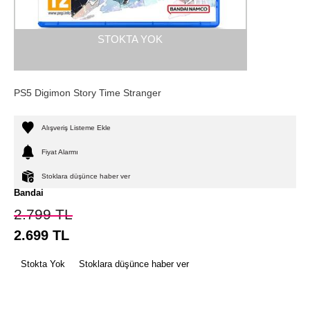
STOKTA YOK
PS5 Digimon Story Time Stranger
Alışveriş Listeme Ekle
Fiyat Alarmı
Stoklara düşünce haber ver
Bandai
2.799
TL
2.699
TL
Stokta Yok
Stoklara düşünce haber ver