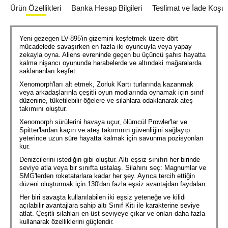
Ürün Özellikleri
Banka Hesap Bilgileri
Teslimat ve İade Koşull
Yeni gezegen LV-895'in gizemini keşfetmek üzere dört
mücadelede savaşırken en fazla iki oyuncuyla veya yapay
zekayla oyna. Aliens evreninde geçen bu üçüncü şahıs hayatta
kalma nişancı oyununda harabelerde ve altındaki mağaralarda
saklananları keşfet.
Xenomorph'ları alt etmek, Zorluk Kartı turlarında kazanmak
veya arkadaşlarınla çeşitli oyun modlarında oynamak için sınıf
düzenine, tüketilebilir öğelere ve silahlara odaklanarak ateş
takımını oluştur.
Xenomorph sürülerini havaya uçur, ölümcül Prowler'lar ve
Spitter'lardan kaçın ve ateş takımının güvenliğini sağlayıp
yeterince uzun süre hayatta kalmak için savunma pozisyonları
kur.
Denizcilerini istediğin gibi oluştur. Altı eşsiz sınıfın her birinde
seviye atla veya bir sınıfta ustalaş. Silahını seç: Magnumlar ve
SMG'lerden roketatarlara kadar her şey. Ayrıca tercih ettiğin
düzeni oluşturmak için 130'dan fazla eşsiz avantajdan faydalan.
Her biri savaşta kullanılabilen iki eşsiz yeteneğe ve kilidi
açılabilir avantajlara sahip altı Sınıf Kiti ile karakterine seviye
atlat. Çeşitli silahları en üst seviyeye çıkar ve onları daha fazla
kullanarak özelliklerini güçlendir.