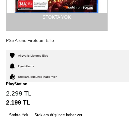
STOKTA YOK
PS5 Aliens Fireteam Elite
Alışveriş Listeme Ekle
Fiyat Alarmı
Stoklara düşünce haber ver
PlayStation
2.299
TL
2.199
TL
Stokta Yok
Stoklara düşünce haber ver