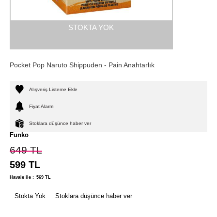
STOKTA YOK
Pocket Pop Naruto Shippuden - Pain Anahtarlık
Alışveriş Listeme Ekle
Fiyat Alarmı
Stoklara düşünce haber ver
Funko
649
TL
599
TL
Havale ile :
569
TL
Stokta Yok
Stoklara düşünce haber ver