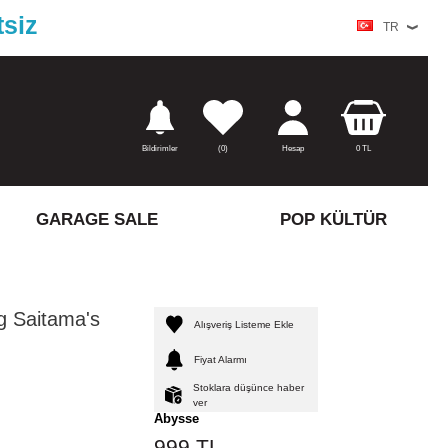
tsiz
TR
Bildirimler
(
0)
Hesap
0
TL
GARAGE SALE
POP KÜLTÜR
 Saitama's
Alışveriş Listeme Ekle
Fiyat Alarmı
Stoklara düşünce haber
ver
Abysse
999
TL