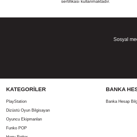
sertifikası kullanmaktadır.
Sosyal med
KATEGORILER
BANKA HES
PlayStation
Banka Hesap Bilg
Dizüstü Oyun Bilgisayarı
Oyuncu Ekipmanları
Funko POP
Harry Potter