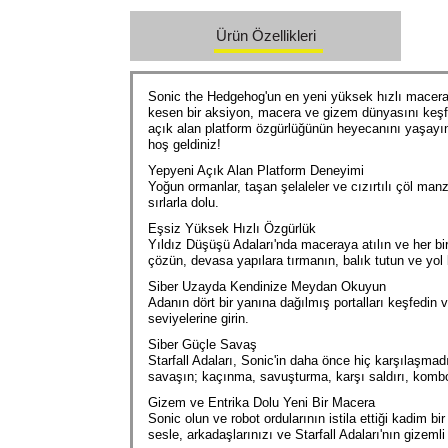
Ürün Özellikleri
Sonic the Hedgehog'un en yeni yüksek hızlı macerası
kesen bir aksiyon, macera ve gizem dünyasını keşfe
açık alan platform özgürlüğünün heyecanını yaşayın
hoş geldiniz!
Yepyeni Açık Alan Platform Deneyimi
Yoğun ormanlar, taşan şelaleler ve cızırtılı çöl man
sırlarla dolu.
Eşsiz Yüksek Hızlı Özgürlük
Yıldız Düşüşü Adaları'nda maceraya atılın ve her bir
çözün, devasa yapılara tırmanın, balık tutun ve yol b
Siber Uzayda Kendinize Meydan Okuyun
Adanın dört bir yanına dağılmış portalları keşfedin 
seviyelerine girin.
Siber Güçle Savaş
Starfall Adaları, Sonic'in daha önce hiç karşılaşmadı
savaşın; kaçınma, savuşturma, karşı saldırı, kombo v
Gizem ve Entrika Dolu Yeni Bir Macera
Sonic olun ve robot ordularının istila ettiği kadim b
sesle, arkadaşlarınızı ve Starfall Adaları'nın gizem