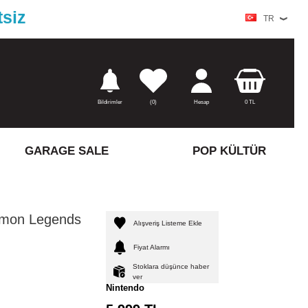
tsiz
TR
Bildirimler
(
0)
Hesap
0
TL
GARAGE SALE
POP KÜLTÜR
emon Legends
Alışveriş Listeme Ekle
Fiyat Alarmı
Stoklara düşünce haber
ver
Nintendo