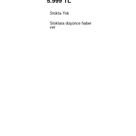
5.999
TL
Stokta Yok
Stoklara düşünce haber
ver