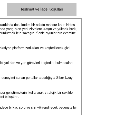
Teslimat ve İade Koşulları
atıklarla dolu kadim bir adada mahsur kalır. Nefes
a yarışırken yeni zirvelere ulaşın ve yüksek hızlı,
durdurmak için savaşın. Sonic oyunlarının evrimine
aksiyon-platform zorlukları ve keşfedilecek gizli
bi yol alın ve yan görevleri keşfedin, bulmacaları
m deneyimi sunan portallar aracılığıyla Siber Uzay
ı geliştirmelerini kullanarak stratejik bir şekilde
i birleştirin.
 Sadece birkaç soru ve sizi yönlendirecek bedensiz bir