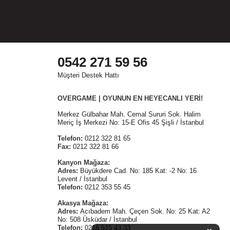
0542 271 59 56
Müşteri Destek Hattı
OVERGAME | OYUNUN EN HEYECANLI YERİ!
Merkez Gülbahar Mah. Cemal Sururi Sok. Halim
Meriç İş Merkezi No: 15-E Ofis 45 Şişli / İstanbul
Telefon:
0212 322 81 65
Fax:
0212 322 81 66
Kanyon Mağaza:
Adres:
Büyükdere Cad. No: 185 Kat: -2 No: 16
Levent / İstanbul
Telefon:
0212 353 55 45
Akasya Mağaza:
Adres:
Acıbadem Mah. Çeçen Sok. No: 25 Kat: A2
No: 508 Üsküdar / İstanbul
Telefon:
0216 515 43 33