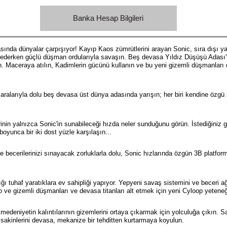
Banka Hesap Bilgileri
nda dünyalar çarpışıyor! Kayıp Kaos zümrütlerini arayan Sonic, sıra dışı yar
derken güçlü düşman ordularıyla savaşın. Beş devasa Yıldız Düşüşü Adası'nd
. Maceraya atılın, Kadimlerin gücünü kullanın ve bu yeni gizemli düşmanları 
zaralarıyla dolu beş devasa üst dünya adasında yarışın; her biri kendine özgü 
inin yalnızca Sonic'in sunabileceği hızda neler sunduğunu görün. İstediğiniz gi
oyunca bir iki dost yüzle karşılaşın...
ve becerilerinizi sınayacak zorluklarla dolu, Sonic hızlarında özgün 3B platfor
ğı tuhaf yaratıklara ev sahipliği yapıyor. Yepyeni savaş sistemini ve beceri ağac
e gizemli düşmanları ve devasa titanları alt etmek için yeni Cyloop yeteneğin
ir medeniyetin kalıntılarının gizemlerini ortaya çıkarmak için yolculuğa çıkın.
li sakinlerini devasa, mekanize bir tehditten kurtarmaya koyulun.