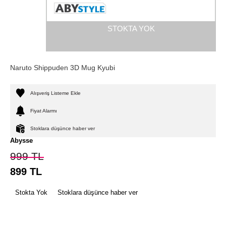
STOKTA YOK
Naruto Shippuden 3D Mug Kyubi
Alışveriş Listeme Ekle
Fiyat Alarmı
Stoklara düşünce haber ver
Abysse
999
TL
899
TL
Stokta Yok
Stoklara düşünce haber ver