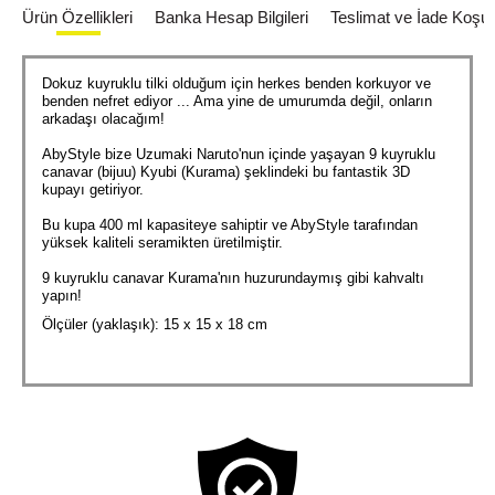
Ürün Özellikleri
Banka Hesap Bilgileri
Teslimat ve İade Koşull
Dokuz kuyruklu tilki olduğum için herkes benden korkuyor ve
benden nefret ediyor ... Ama yine de umurumda değil, onların
arkadaşı olacağım!
AbyStyle bize Uzumaki Naruto'nun içinde yaşayan 9 kuyruklu
canavar (bijuu) Kyubi (Kurama) şeklindeki bu fantastik 3D
kupayı getiriyor.
Bu kupa 400 ml kapasiteye sahiptir ve AbyStyle tarafından
yüksek kaliteli seramikten üretilmiştir.
9 kuyruklu canavar Kurama'nın huzurundaymış gibi kahvaltı
yapın!
Ölçüler (yaklaşık): 15 x 15 x 18 cm