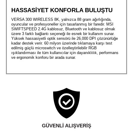
HASSASİYET KONFORLA BULUŞTU
VERSA 300 WIRELESS 8K, yalnızca 88 gram ağırlığında,
oyuncular ve profesyoneller için tasarlanmış bir faredir. MSI
SWIFTSPEED 2.4G kablosuz, Bluetooth ve kablosuz olmak
üzere 3 farklı bağlantı seçeneği ile esnek bir kullanım sunar.
Yüksek hassasiyetli optik sensörü ile 26,000 DPI çözünürlüğe
kadar destek verir. 60 milyon üzerinde tıklamaya karşı test
edilmiş güçlü microswitch ve özelleştirilebilir RGB
ışıklandırması ile tüm kullanıcılar için dayanıklılık, performans
ve ergonomik konforu bir arada sunar.
GÜVENLI ALIŞVERIŞ