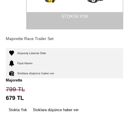
STOKTA YOK
Majorette Race Trailer Set
Alışveriş Listeme Ekle
Fiyat Alarmı
Stoklara düşünce haber ver
Majorette
799
TL
679
TL
Stokta Yok
Stoklara düşünce haber ver