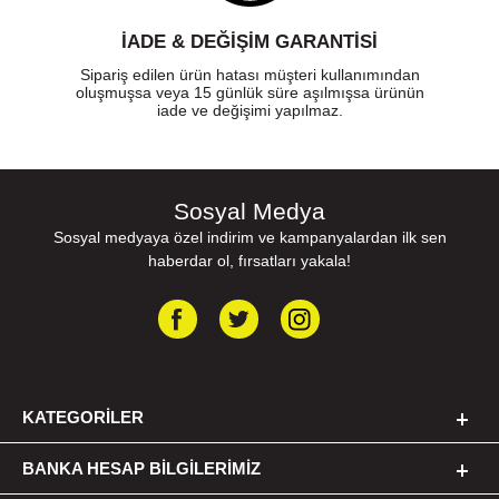
İADE & DEĞİŞİM GARANTİSİ
Sipariş edilen ürün hatası müşteri kullanımından
oluşmuşsa veya 15 günlük süre aşılmışsa ürünün
iade ve değişimi yapılmaz.
Sosyal Medya
Sosyal medyaya özel indirim ve kampanyalardan ilk sen
haberdar ol, fırsatları yakala!
KATEGORILER
BANKA HESAP BILGILERIMIZ