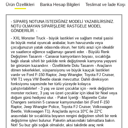
Ürün Özellikleri
Banka Hesap Bilgileri
Teslimat ve İade Koşull
- SİPARİŞ NOTUNA İSTEDİĞİNİZ MODELİ YAZABİLİRSİNİZ.
NOTU OLMAYAN SİPARİŞLERE RASTGELE MODEL
GÖNDERİLİR. -
- XXL Monster Truck - büyük lastikleri ve sağlam metal şasisi
ile büyük metal oyuncak arabalar, kum havuzunda veya
çocuğunuzun yatak odasında olsun, her türlü arazi için idealdir
ve saatlerce eğlence sağlamayı garanti eder. - Büyülü Renk
Değiştiren Tasarım - Canavar kamyonların boyası, sıcaklığa
bağlı olarak sihirli bir şekilde renk değiştirerek kamyona yepyeni
bir görünüm kazandırır. - Özelliklerle Dolu Tasarım - Araçların
dönen tekerlekleri, süspansiyonu ve büyük kauçuk lastikleri
vardır ve Ford F-150 Raptor, Jeep Wrangler, Toyota FJ Cruiser,
VW T1 veya VW Beetle olarak mevcuttur. Dahili direksiyon
fonksiyonu sayesinde her türlü yüzeyde kolayca
çalıştırılabilirler! - 3 yaş ve üzeri çocuklar için - renk değiştiren
monster rockerz, 3 yaş ve üzeri çocuklar için ideal bir Noel veya
doğum günü hediyesi olur. - Paket İçeriği - Majorette Color
Changers serisinin 5 canavar kamyonundan biri (Ford F-150
Raptor, Jeep Wrangler Police, Toyota FJ Cruiser, Volkswagen
Beetle, Volkswagen T1). Araçlarda ayrıca 10°C ile 22°C
arasındaki bir sıcaklıkta boyanın rengini değiştiren sihirli bir renk
değiştirme işlevi bulunur. Paketin arkasındaki talimatlara bakın.
Not! Su buz gibi soğuk olmalıdır, aksi takdirde araç renk