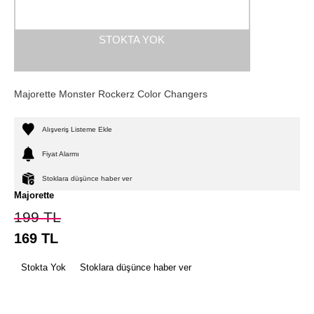
STOKTA YOK
Majorette Monster Rockerz Color Changers
Alışveriş Listeme Ekle
Fiyat Alarmı
Stoklara düşünce haber ver
Majorette
199
TL
169
TL
Stokta Yok
Stoklara düşünce haber ver