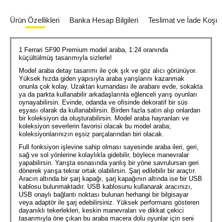
Ürün Özellikleri
Banka Hesap Bilgileri
Teslimat ve İade Koşull
1 Ferrari SF90 Premium model araba, 1:24 oranında
küçültülmüş tasarımıyla sizlerle!
Model araba detay tasarımı ile çok şık ve göz alıcı görünüyor.
Yüksek hızda giden yapısıyla araba yarışlarını kazanmak
onunla çok kolay. Uzaktan kumandası ile arabanı evde, sokakta
ya da parkta kullanabilir arkadaşlarınla eğlenceli yarış oyunları
oynayabilirsin. Evinde, odanda ve ofisinde dekoratif bir süs
eşyası olarak da kullanabilirsin. Birden fazla satın alıp onlardan
bir koleksiyon da oluşturabilirsin. Model araba hayranları ve
koleksiyon severlerin favorisi olacak bu model araba;
koleksiyonlarınızın eşsiz parçalarından biri olacak.
Full fonksiyon işlevine sahip olması sayesinde araba ileri, geri,
sağ ve sol yönlerine kolaylıkla gidebilir, böylece manevralar
yapabilirsin. Yarışta esnasında yanlış bir yöne savrulursan geri
dönerek yarışa tekrar ortak olabilirsin. Şarj edilebilir bir araçtır.
Aracın altında bir şarj kapağı, şarj kapağının altında ise bir USB
kablosu bulunmaktadır. USB kablosunu kullanarak aracınızı,
USB onaylı bağlantı noktası bulunan herhangi bir bilgisayar
veya adaptör ile şarj edebilirsiniz. Yüksek performans gösteren
dayanıklı tekerlekleri, keskin manevraları ve dikkat çekici
tasarımıyla öne çıkan bu araba macera dolu oyunlar için seni