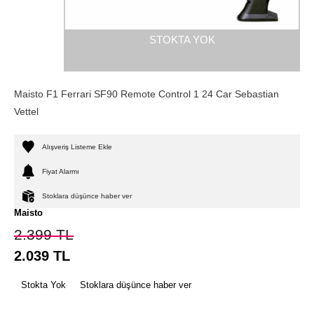
STOKTA YOK
Maisto F1 Ferrari SF90 Remote Control 1 24 Car Sebastian
Vettel
Alışveriş Listeme Ekle
Fiyat Alarmı
Stoklara düşünce haber ver
Maisto
2.399
TL
2.039
TL
Stokta Yok
Stoklara düşünce haber ver