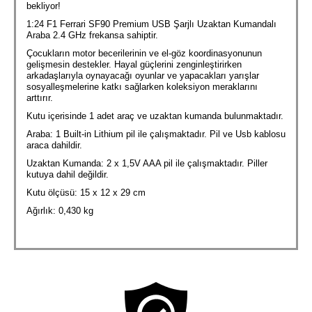
bekliyor!
1:24 F1 Ferrari SF90 Premium USB Şarjlı Uzaktan Kumandalı
Araba 2.4 GHz frekansa sahiptir.
Çocukların motor becerilerinin ve el-göz koordinasyonunun
gelişmesin destekler. Hayal güçlerini zenginleştirirken
arkadaşlarıyla oynayacağı oyunlar ve yapacakları yarışlar
sosyalleşmelerine katkı sağlarken koleksiyon meraklarını
arttırır.
Kutu içerisinde 1 adet araç ve uzaktan kumanda bulunmaktadır.
Araba: 1 Built-in Lithium pil ile çalışmaktadır. Pil ve Usb kablosu
araca dahildir.
Uzaktan Kumanda: 2 x 1,5V AAA pil ile çalışmaktadır. Piller
kutuya dahil değildir.
Kutu ölçüsü: 15 x 12 x 29 cm
Ağırlık: 0,430 kg