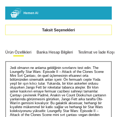
Hemen Al
Taksit Seçenekleri
Ürün Özellikleri
Banka Hesap Bilgileri
Teslimat ve İade Koşull
Jedi olmanın ne anlama geldiğinin sınırlarını test edin. The
Loungefly Star Wars: Episode II – Attack of the Clones Scene
Mini Sırt Çantası, ön quel üçlemesinin efsanevi orta
bölümünden sinematik anları içerir. Ön fermuarlı cepte Yoda
yeşil bir ışın kılıcı tutar. Yukarıda, bir klon askerleri ordusu
oluşurken Jango Fett bir roketatar tabanca ateşler. Bir klon
asker kaskının emaye fermuar cazibesi sahneyi tamamlar.
Çantayı çevirerek Padmé, Anakin ve Count Dooku'nun çantanın
yanlarında görünmesini görürken, Jango Fett arka tarafta Obi-
Wan'ın gemisini kovalıyor. Bu galaktik aksesuar, herhangi bir
kıyafete mükemmel bir katkı sağlar ve herhangi bir Star Wars
koleksiyonunu yükseltir. Loungefly Star Wars: Episode II –
Attack of the Clones Scene mini sırt çantası vegan deriden