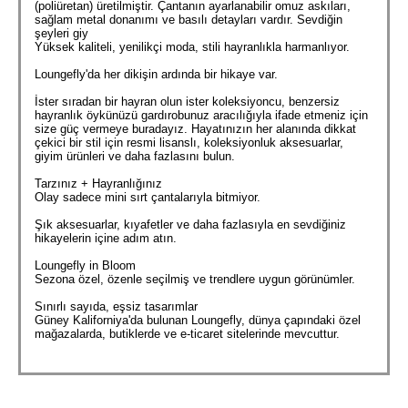
(poliüretan) üretilmiştir. Çantanın ayarlanabilir omuz askıları,
sağlam metal donanımı ve basılı detayları vardır. Sevdiğin
şeyleri giy
Yüksek kaliteli, yenilikçi moda, stili hayranlıkla harmanlıyor.
Loungefly'da her dikişin ardında bir hikaye var.
İster sıradan bir hayran olun ister koleksiyoncu, benzersiz
hayranlık öykünüzü gardırobunuz aracılığıyla ifade etmeniz için
size güç vermeye buradayız. Hayatınızın her alanında dikkat
çekici bir stil için resmi lisanslı, koleksiyonluk aksesuarlar,
giyim ürünleri ve daha fazlasını bulun.
Tarzınız + Hayranlığınız
Olay sadece mini sırt çantalarıyla bitmiyor.
Şık aksesuarlar, kıyafetler ve daha fazlasıyla en sevdiğiniz
hikayelerin içine adım atın.
Loungefly in Bloom
Sezona özel, özenle seçilmiş ve trendlere uygun görünümler.
Sınırlı sayıda, eşsiz tasarımlar
Güney Kaliforniya'da bulunan Loungefly, dünya çapındaki özel
mağazalarda, butiklerde ve e-ticaret sitelerinde mevcuttur.