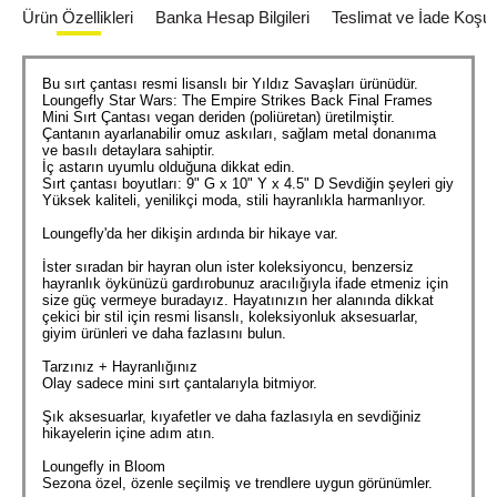
Ürün Özellikleri
Banka Hesap Bilgileri
Teslimat ve İade Koşull
Bu sırt çantası resmi lisanslı bir Yıldız Savaşları ürünüdür.
Loungefly Star Wars: The Empire Strikes Back Final Frames
Mini Sırt Çantası vegan deriden (poliüretan) üretilmiştir.
Çantanın ayarlanabilir omuz askıları, sağlam metal donanıma
ve basılı detaylara sahiptir.
İç astarın uyumlu olduğuna dikkat edin.
Sırt çantası boyutları: 9" G x 10" Y x 4.5" D Sevdiğin şeyleri giy
Yüksek kaliteli, yenilikçi moda, stili hayranlıkla harmanlıyor.
Loungefly'da her dikişin ardında bir hikaye var.
İster sıradan bir hayran olun ister koleksiyoncu, benzersiz
hayranlık öykünüzü gardırobunuz aracılığıyla ifade etmeniz için
size güç vermeye buradayız. Hayatınızın her alanında dikkat
çekici bir stil için resmi lisanslı, koleksiyonluk aksesuarlar,
giyim ürünleri ve daha fazlasını bulun.
Tarzınız + Hayranlığınız
Olay sadece mini sırt çantalarıyla bitmiyor.
Şık aksesuarlar, kıyafetler ve daha fazlasıyla en sevdiğiniz
hikayelerin içine adım atın.
Loungefly in Bloom
Sezona özel, özenle seçilmiş ve trendlere uygun görünümler.