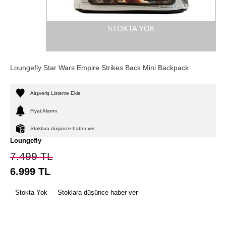
STOKTA YOK
Loungefly Star Wars Empire Strikes Back Mini Backpack
Alışveriş Listeme Ekle
Fiyat Alarmı
Stoklara düşünce haber ver
Loungefly
7.499
TL
6.999
TL
Stokta Yok
Stoklara düşünce haber ver