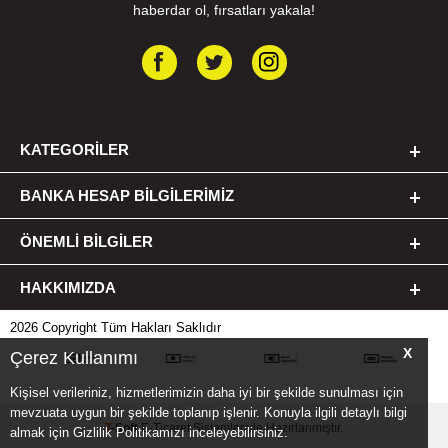
haberdar ol, fırsatları yakala!
KATEGORILER
BANKA HESAP BILGILERIMIZ
ÖNEMLI BILGILER
HAKKIMIZDA
2026 Copyright Tüm Hakları Saklıdır
X
Çerez Kullanımı
Kişisel verileriniz, hizmetlerimizin daha iyi bir şekilde sunulması için
mevzuata uygun bir şekilde toplanıp işlenir. Konuyla ilgili detaylı bilgi
T
-Soft
E-Ticaret
Sistemleriyle Hazırlanmıştır.
almak için Gizlilik Politikamızı inceleyebilirsiniz.