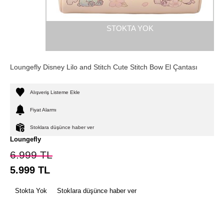
STOKTA YOK
Loungefly Disney Lilo and Stitch Cute Stitch Bow El Çantası
Alışveriş Listeme Ekle
Fiyat Alarmı
Stoklara düşünce haber ver
Loungefly
6.999
TL
5.999
TL
Stokta Yok
Stoklara düşünce haber ver