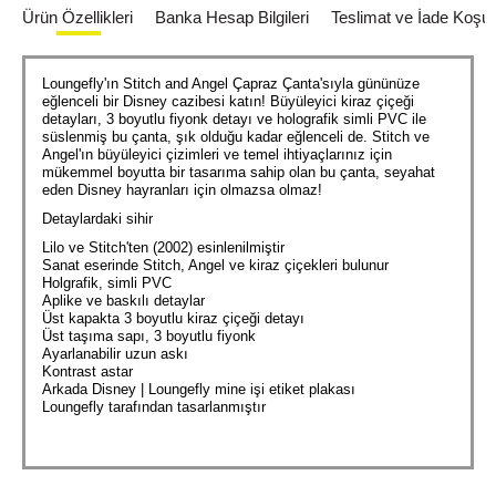
Ürün Özellikleri
Banka Hesap Bilgileri
Teslimat ve İade Koşull
Loungefly'ın Stitch and Angel Çapraz Çanta'sıyla gününüze
eğlenceli bir Disney cazibesi katın! Büyüleyici kiraz çiçeği
detayları, 3 boyutlu fiyonk detayı ve holografik simli PVC ile
süslenmiş bu çanta, şık olduğu kadar eğlenceli de. Stitch ve
Angel'ın büyüleyici çizimleri ve temel ihtiyaçlarınız için
mükemmel boyutta bir tasarıma sahip olan bu çanta, seyahat
eden Disney hayranları için olmazsa olmaz!
Detaylardaki sihir
Lilo ve Stitch'ten (2002) esinlenilmiştir
Sanat eserinde Stitch, Angel ve kiraz çiçekleri bulunur
Holgrafik, simli PVC
Aplike ve baskılı detaylar
Üst kapakta 3 boyutlu kiraz çiçeği detayı
Üst taşıma sapı, 3 boyutlu fiyonk
Ayarlanabilir uzun askı
Kontrast astar
Arkada Disney | Loungefly mine işi etiket plakası
Loungefly tarafından tasarlanmıştır