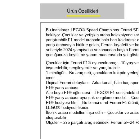
Ürün Özellikleri
Bu inanılmaz LEGO® Speed Champions Ferrari SF-24
bekliyor. Çocuklar ve yetişkin araba koleksiyoncula
yarıştırabilir.F1 model arabada halo barı kaldırarak 
yarış arabasıyla birlikte gelen, Ferrari kıyafetli ve
setleriyle 2024 şampiyona sezonundan başka Formula 1
çocuğunuza keyifli bir yapım macerasında yol göster
Çocuklar için Ferrari F1® oyuncak araç – 10 yaş ve
inşa edebilir, sergileyebilir ve yarıştırabilir.
1 minifigür – Bu araç seti, çocukların kokpite yerleş
içerir
Orijinal Ferrari detayları – Arka kanat, halo bar, sp
F1® yarış arabası
Aile boyu F1® eğlencesi – LEGO® F1 serisindeki diğer
F1® yarış arabası oyuncak sergileme modeli – Çocukl
F1® hediyesi fikri – Bu birinci sınıf Ferrari F1 ürün
LEGO® hediyesi fikridir
İkonik araba modelleri inşa edin – Çocuklar ve arab
oluşturabilir
Ölçüler – 275 parçalı araç setindeki Ferrari SF-24 