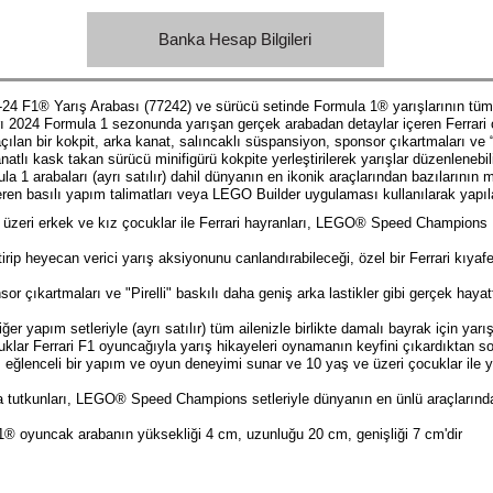
Banka Hesap Bilgileri
 F1® Yarış Arabası (77242) ve sürücü setinde Formula 1® yarışlarının tüm h
rı 2024 Formula 1 sezonunda yarışan gerçek arabadan detaylar içeren Ferrari oy
açılan bir kokpit, arka kanat, salıncaklı süspansiyon, sponsor çıkartmaları ve “P
 kanatlı kask takan sürücü minifigürü kokpite yerleştirilerek yarışlar düzenlen
 arabaları (ayrı satılır) dahil dünyanın en ikonik araçlarından bazılarının mod
en basılı yapım talimatları veya LEGO Builder uygulaması kullanılarak yapılab
 üzeri erkek ve kız çocuklar ile Ferrari hayranları, LEGO® Speed Champions F
tirip heyecan verici yarış aksiyonunu canlandırabileceği, özel bir Ferrari kıyafe
onsor çıkartmaları ve "Pirelli" baskılı daha geniş arka lastikler gibi gerçek ha
 yapım setleriyle (ayrı satılır) tüm ailenizle birlikte damalı bayrak için yarı
ar Ferrari F1 oyuncağıyla yarış hikayeleri oynamanın keyfini çıkardıktan son
ü, eğlenceli bir yapım ve oyun deneyimi sunar ve 10 yaş ve üzeri çocuklar ile y
a tutkunları, LEGO® Speed Champions setleriyle dünyanın en ünlü araçlarından
F1® oyuncak arabanın yüksekliği 4 cm, uzunluğu 20 cm, genişliği 7 cm'dir