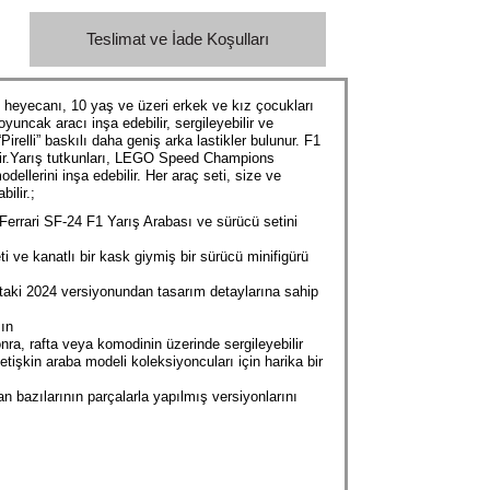
Teslimat ve İade Koşulları
eyecanı, 10 yaş ve üzeri erkek ve kız çocukları
uncak aracı inşa edebilir, sergileyebilir ve
irelli” baskılı daha geniş arka lastikler bulunur. F1
ebilir.Yarış tutkunları, LEGO Speed Champions
ellerini inşa edebilir. Her araç seti, size ve
ilir.;
errari SF-24 F1 Yarış Arabası ve sürücü setini
ti ve kanatlı bir kask giymiş bir sürücü minifigürü
yattaki 2024 versiyonundan tasarım detaylarına sahip
şın
ra, rafta veya komodinin üzerinde sergileyebilir
etişkin araba modeli koleksiyoncuları için harika bir
 bazılarının parçalarla yapılmış versiyonlarını