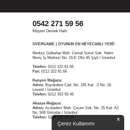
0542 271 59 56
Müşteri Destek Hattı
OVERGAME | OYUNUN EN HEYECANLI YERİ!
Merkez Gülbahar Mah. Cemal Sururi Sok. Halim
Meriç İş Merkezi No: 15-E Ofis 45 Şişli / İstanbul
Telefon:
0212 322 81 65
Fax:
0212 322 81 66
Kanyon Mağaza:
Adres:
Büyükdere Cad. No: 185 Kat: -2 No: 16
Levent / İstanbul
Telefon:
0212 353 55 45
Akasya Mağaza:
Adres:
Acıbadem Mah. Çeçen Sok. No: 25 Kat: A2
No: 508 Üsküdar / İstanbul
Telefon:
0216 515 43 33
X
Çerez Kullanımı