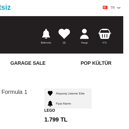
tsiz
TR
Bildirimler
(
0)
Hesap
0
TL
GARAGE SALE
POP KÜLTÜR
 Formula 1
Alışveriş Listeme Ekle
Fiyat Alarmı
LEGO
1.799
TL