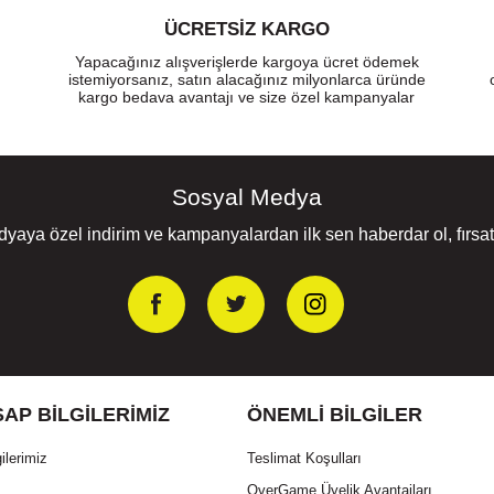
ÜCRETSIZ KARGO
Yapacağınız alışverişlerde kargoya ücret ödemek
istemiyorsanız, satın alacağınız milyonlarca üründe
kargo bedava avantajı ve size özel kampanyalar
Sosyal Medya
yaya özel indirim ve kampanyalardan ilk sen haberdar ol, fırsatl
AP BILGILERIMIZ
ÖNEMLI BILGILER
ilerimiz
Teslimat Koşulları
OverGame Üyelik Avantajları