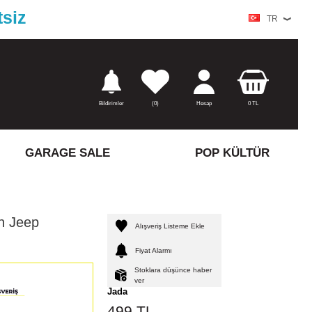
tsiz
TR
Bildirimler
(
0)
Hesap
0
TL
GARAGE SALE
POP KÜLTÜR
n Jeep
Alışveriş Listeme Ekle
Fiyat Alarmı
Stoklara düşünce haber
ver
Jada
499
TL