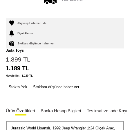
Alışveriş Listeme Ekle
Fiyat Alarmı
Stoklara düşünce haber ver
Jada Toys
1.399
TL
1.189
TL
Havale ile :
1.130
TL
Stokta Yok
Stoklara düşünce haber ver
Ürün Özellikleri
Banka Hesap Bilgileri
Teslimat ve İade Koşull
Jurassic World Lisanslı, 1992 Jeep Wrangler 1:24 Ölçek Araç,