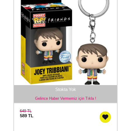
Stokta Yok
Gelince Haber Vermemiz için Tıkla !
649 TL
589
TL