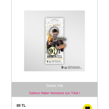
Stokta Yok
Gelince Haber Vermemiz için Tıkla !
89
TL