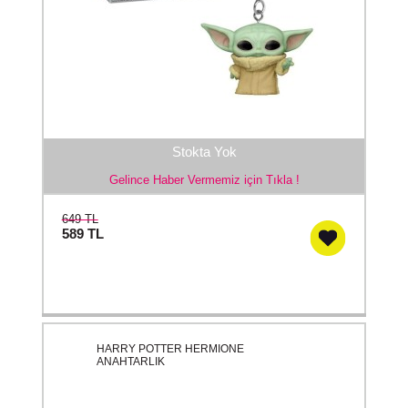
Stokta Yok
Gelince Haber Vermemiz için Tıkla !
649 TL
589
TL
HARRY POTTER HERMIONE
ANAHTARLIK