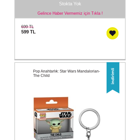
Stokta Yok
Gelince Haber Vermemiz için Tıkla !
699 TL
599
TL
Pop Anahtarlık: Star Wars Mandalorian-
The Child