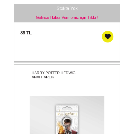
Stokta Yok
Gelince Haber Vermemiz için Tıkla !
89
TL
HARRY POTTER HEDWIG
ANAHTARLIK