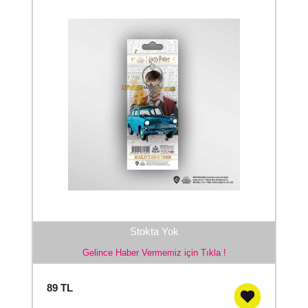
Stokta Yok
Gelince Haber Vermemiz için Tıkla !
89
TL