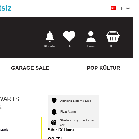
tsiz
TR
Bildirimler
(
0)
Hesap
0
TL
GARAGE SALE
POP KÜLTÜR
WARTS
Alışveriş Listeme Ekle
K
Fiyat Alarmı
Stoklara düşünce haber
ver
Sihir Dükkanı