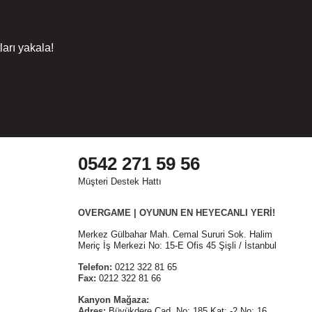
arı yakala!
0542 271 59 56
Müşteri Destek Hattı
OVERGAME | OYUNUN EN HEYECANLI YERİ!
Merkez Gülbahar Mah. Cemal Sururi Sok. Halim
Meriç İş Merkezi No: 15-E Ofis 45 Şişli / İstanbul
Telefon:
0212 322 81 65
Fax:
0212 322 81 66
Kanyon Mağaza:
Adres:
Büyükdere Cad. No: 185 Kat: -2 No: 16