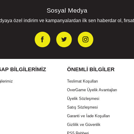
Sosyal Medya
yaya özel indirim ve kampanyalardan ilk sen haberdar ol, fırsatl
AP BILGILERIMIZ
ÖNEMLI BILGILER
ilerimiz
Teslimat Koşulları
OverGame Üyelik Avantajları
Üyelik Sözleşmesi
Satış Sözleşmesi
Garanti ve İade Koşulları
Gizlilik ve Güvenlik
PS5 Rehberi