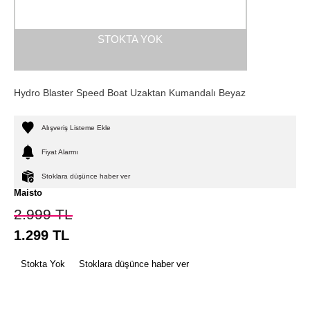
STOKTA YOK
Hydro Blaster Speed Boat Uzaktan Kumandalı Beyaz
Alışveriş Listeme Ekle
Fiyat Alarmı
Stoklara düşünce haber ver
Maisto
2.999
TL
1.299
TL
Stokta Yok
Stoklara düşünce haber ver