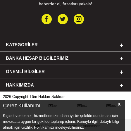
haberdar ol, fırsatları yakala!
KATEGORILER
BANKA HESAP BILGILERIMIZ
ÖNEMLI BILGILER
HAKKIMIZDA
2026 Copyright Tüm Hakları Saklıdır
X
Çerez Kullanımı
Kişisel verileriniz, hizmetlerimizin daha iyi bir şekilde sunulması için
mevzuata uygun bir şekilde toplanıp işlenir. Konuyla ilgili detaylı bilgi
T
-Soft
E-Ticaret
Sistemleriyle Hazırlanmıştır.
almak için Gizlilik Politikamızı inceleyebilirsiniz.