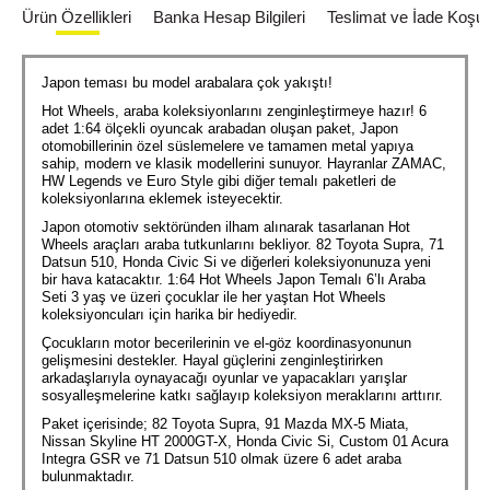
Ürün Özellikleri
Banka Hesap Bilgileri
Teslimat ve İade Koşull
Japon teması bu model arabalara çok yakıştı!
Hot Wheels, araba koleksiyonlarını zenginleştirmeye hazır! 6
adet 1:64 ölçekli oyuncak arabadan oluşan paket, Japon
otomobillerinin özel süslemelere ve tamamen metal yapıya
sahip, modern ve klasik modellerini sunuyor. Hayranlar ZAMAC,
HW Legends ve Euro Style gibi diğer temalı paketleri de
koleksiyonlarına eklemek isteyecektir.
Japon otomotiv sektöründen ilham alınarak tasarlanan Hot
Wheels araçları araba tutkunlarını bekliyor. 82 Toyota Supra, 71
Datsun 510, Honda Civic Si ve diğerleri koleksiyonunuza yeni
bir hava katacaktır. 1:64 Hot Wheels Japon Temalı 6’lı Araba
Seti 3 yaş ve üzeri çocuklar ile her yaştan Hot Wheels
koleksiyoncuları için harika bir hediyedir.
Çocukların motor becerilerinin ve el-göz koordinasyonunun
gelişmesini destekler. Hayal güçlerini zenginleştirirken
arkadaşlarıyla oynayacağı oyunlar ve yapacakları yarışlar
sosyalleşmelerine katkı sağlayıp koleksiyon meraklarını arttırır.
Paket içerisinde; 82 Toyota Supra, 91 Mazda MX-5 Miata,
Nissan Skyline HT 2000GT-X, Honda Civic Si, Custom 01 Acura
Integra GSR ve 71 Datsun 510 olmak üzere 6 adet araba
bulunmaktadır.