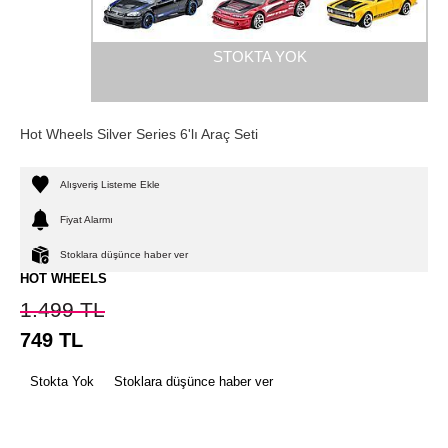
STOKTA YOK
Hot Wheels Silver Series 6'lı Araç Seti
Alışveriş Listeme Ekle
Fiyat Alarmı
Stoklara düşünce haber ver
HOT WHEELS
1.499
TL
749
TL
Stokta Yok
Stoklara düşünce haber ver