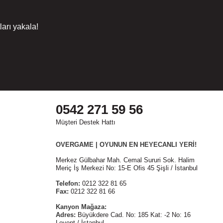
arı yakala!
0542 271 59 56
Müşteri Destek Hattı
OVERGAME | OYUNUN EN HEYECANLI YERİ!
Merkez Gülbahar Mah. Cemal Sururi Sok. Halim
Meriç İş Merkezi No: 15-E Ofis 45 Şişli / İstanbul
Telefon:
0212 322 81 65
Fax:
0212 322 81 66
Kanyon Mağaza:
Adres:
Büyükdere Cad. No: 185 Kat: -2 No: 16
Levent / İstanbul