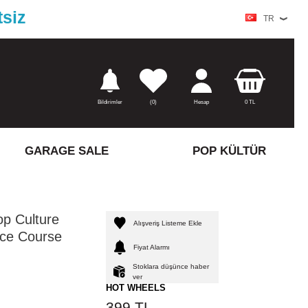
tsiz
TR
Bildirimler
(
0)
Hesap
0
TL
GARAGE SALE
POP KÜLTÜR
p Culture
Alışveriş Listeme Ekle
ce Course
Fiyat Alarmı
Stoklara düşünce haber
ver
HOT WHEELS
399
TL