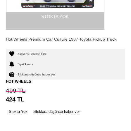
STOKTA YOK
Hot Wheels Premium Car Culture 1987 Toyota Pickup Truck
Alışveriş Listeme Ekle
Fiyat Alarmı
Stoklara düşünce haber ver
HOT WHEELS
499
TL
424
TL
Stokta Yok
Stoklara düşünce haber ver