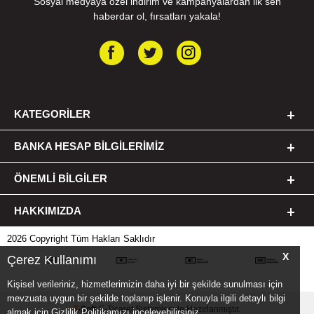
Sosyal medyaya özel indirim ve kampanyalardan ilk sen
haberdar ol, fırsatları yakala!
KATEGORILER
BANKA HESAP BILGILERIMIZ
ÖNEMLI BILGILER
HAKKIMIZDA
2026 Copyright Tüm Hakları Saklıdır
X
Çerez Kullanımı
Kişisel verileriniz, hizmetlerimizin daha iyi bir şekilde sunulması için
mevzuata uygun bir şekilde toplanıp işlenir. Konuyla ilgili detaylı bilgi
T
-Soft
E-Ticaret
Sistemleriyle Hazırlanmıştır.
almak için Gizlilik Politikamızı inceleyebilirsiniz.