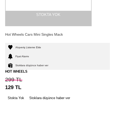
STOKTA YOK
Hot Wheels Cars Mini Singles Mack
Alışveriş Listeme Ekle
Fiyat Alarmı
Stoklara düşünce haber ver
HOT WHEELS
299
TL
129
TL
Stokta Yok
Stoklara düşünce haber ver