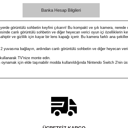
Banka Hesap Bilgileri
erde görüntülü sohbetin keyfini çıkarın! Bu kompakt ve şık kamera, nerede o
inde canlı görüntülü sohbetin ve diğer heyecan verici oyun içi özelliklerin key
tir ve gizlilik için kayar bir lens kapağı içerir. Bu kamera farklı ana şekille
yuvasına bağlayın, ardından canlı görüntülü sohbetin ve diğer heyecan verici
i kullanarak TV'nize monte edin.
oynamak için elde taşınabilir modda kullanıldığında Nintendo Switch 2'nin üs