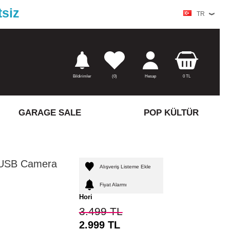
tsiz
TR
Bildirimler
(
0)
Hesap
0
TL
GARAGE SALE
POP KÜLTÜR
2 USB Camera
Alışveriş Listeme Ekle
Fiyat Alarmı
Hori
3.499
TL
2.999
TL