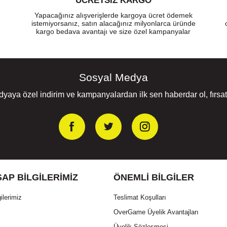
ÜCRETSIZ KARGO
Yapacağınız alışverişlerde kargoya ücret ödemek
istemiyorsanız, satın alacağınız milyonlarca üründe
kargo bedava avantajı ve size özel kampanyalar
Sosyal Medya
yaya özel indirim ve kampanyalardan ilk sen haberdar ol, fırsatl
AP BILGILERIMIZ
ÖNEMLI BILGILER
ilerimiz
Teslimat Koşulları
OverGame Üyelik Avantajları
Üyelik Sözleşmesi