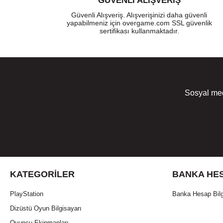
GÜVENLI ALIŞVERIŞ
Güvenli Alışveriş. Alışverişinizi daha güvenli
yapabilmeniz için overgame.com SSL güvenlik
sertifikası kullanmaktadır.
Sosyal med
KATEGORILER
BANKA HES
PlayStation
Banka Hesap Bilg
Dizüstü Oyun Bilgisayarı
Oyuncu Ekipmanları