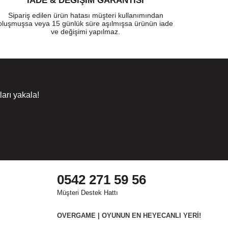
İADE & DEĞİŞİM GARANTİSİ
Sipariş edilen ürün hatası müşteri kullanımından
oluşmuşsa veya 15 günlük süre aşılmışsa ürünün iade
ve değişimi yapılmaz.
arı yakala!
0542 271 59 56
Müşteri Destek Hattı
OVERGAME | OYUNUN EN HEYECANLI YERİ!