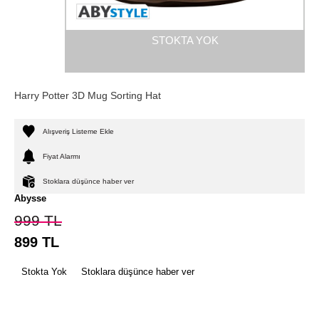
STOKTA YOK
Harry Potter 3D Mug Sorting Hat
Alışveriş Listeme Ekle
Fiyat Alarmı
Stoklara düşünce haber ver
Abysse
999
TL
899
TL
Stokta Yok
Stoklara düşünce haber ver