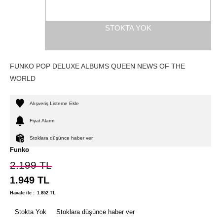
STOKTA YOK
FUNKO POP DELUXE ALBUMS QUEEN NEWS OF THE
WORLD
Alışveriş Listeme Ekle
Fiyat Alarmı
Stoklara düşünce haber ver
Funko
2.199
TL
1.949
TL
Havale ile :
1.852
TL
Stokta Yok
Stoklara düşünce haber ver