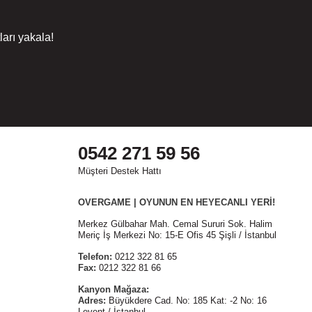
arı yakala!
0542 271 59 56
Müşteri Destek Hattı
OVERGAME | OYUNUN EN HEYECANLI YERİ!
Merkez Gülbahar Mah. Cemal Sururi Sok. Halim
Meriç İş Merkezi No: 15-E Ofis 45 Şişli / İstanbul
Telefon:
0212 322 81 65
Fax:
0212 322 81 66
Kanyon Mağaza:
Adres:
Büyükdere Cad. No: 185 Kat: -2 No: 16
Levent / İstanbul