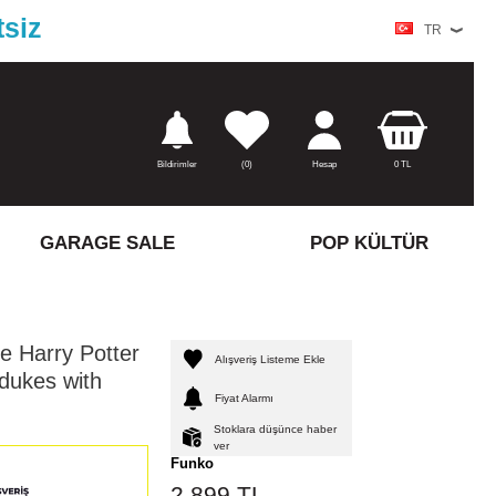
tsiz
TR
Bildirimler
(
0)
Hesap
0
TL
GARAGE SALE
POP KÜLTÜR
e Harry Potter
Alışveriş Listeme Ekle
dukes with
Fiyat Alarmı
Stoklara düşünce haber
ver
Funko
2.899
TL