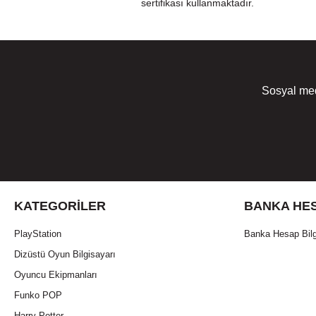
sertifikası kullanmaktadır.
Sosyal med
KATEGORILER
BANKA HES
PlayStation
Banka Hesap Bilg
Dizüstü Oyun Bilgisayarı
Oyuncu Ekipmanları
Funko POP
Harry Potter