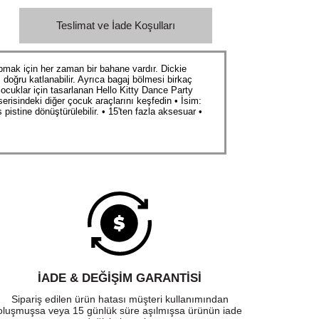
Teslimat ve İade Koşulları
pmak için her zaman bir bahane vardır. Dickie
ı doğru katlanabilir. Ayrıca bagaj bölmesi birkaç
çocuklar için tasarlanan Hello Kitty Dance Party
serisindeki diğer çocuk araçlarını keşfedin • İsim:
pistine dönüştürülebilir. • 15'ten fazla aksesuar •
İADE & DEĞİŞİM GARANTİSİ
Sipariş edilen ürün hatası müşteri kullanımından
oluşmuşsa veya 15 günlük süre aşılmışsa ürünün iade