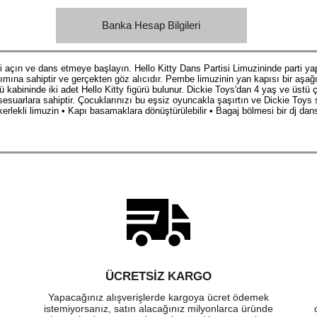
Banka Hesap Bilgileri
 açın ve dans etmeye başlayın. Hello Kitty Dans Partisi Limuzininde parti ya
sarımına sahiptir ve gerçekten göz alıcıdır. Pembe limuzinin yan kapısı bir aşağ
cü kabininde iki adet Hello Kitty figürü bulunur. Dickie Toys'dan 4 yaş ve üstü 
ksesuarlara sahiptir. Çocuklarınızı bu eşsiz oyuncakla şaşırtın ve Dickie Toys 
rlekli limuzin • Kapı basamaklara dönüştürülebilir • Bagaj bölmesi bir dj dans 
ÜCRETSIZ KARGO
Yapacağınız alışverişlerde kargoya ücret ödemek
istemiyorsanız, satın alacağınız milyonlarca üründe