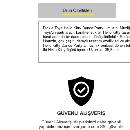
Ürün Özellikleri
Dickie Toys Hello Kitty Dance Party Limuzin: Müziği
Toys'un parti aracı, karakteristik bir Hello Kitty ta
basit adımda bir dans pistine dönüştürülebilir. Sürü
Limuzin, çok çeşitli detaylı tasarım özellikleri ve a
Hello Kitty Dance Party Limuzin • Serbest dönen teke
İki Hello Kitty figürü içerir • Uzunluk: 35,5 cm
GÜVENLI ALIŞVERIŞ
Güvenli Alışveriş. Alışverişinizi daha güvenli
yapabilmeniz için overgame.com SSL güvenlik