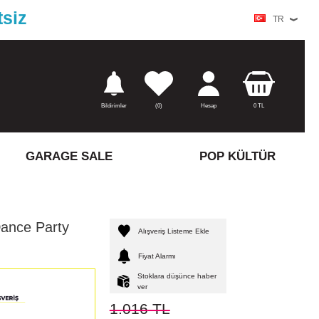
tsiz
TR
Bildirimler
(
0)
Hesap
0
TL
GARAGE SALE
POP KÜLTÜR
Dance Party
Alışveriş Listeme Ekle
Fiyat Alarmı
Stoklara düşünce haber
ver
1.016
TL