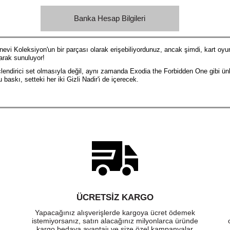
Banka Hesap Bilgileri
anevi Koleksiyon'un bir parçası olarak erişebiliyordunuz, ancak şimdi, kart o
arak sunuluyor!
endirici set olmasıyla değil, aynı zamanda Exodia the Forbidden One gibi ünlü
baskı, setteki her iki Gizli Nadir'i de içerecek.
ÜCRETSIZ KARGO
Yapacağınız alışverişlerde kargoya ücret ödemek
istemiyorsanız, satın alacağınız milyonlarca üründe
kargo bedava avantajı ve size özel kampanyalar