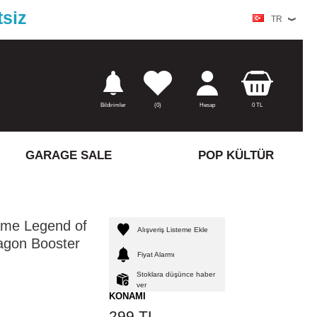
tsiz
TR
Bildirimler
(
0)
Hesap
0
TL
GARAGE SALE
POP KÜLTÜR
ame Legend of
Alışveriş Listeme Ekle
agon Booster
Fiyat Alarmı
Stoklara düşünce haber
ver
KONAMI
299
TL