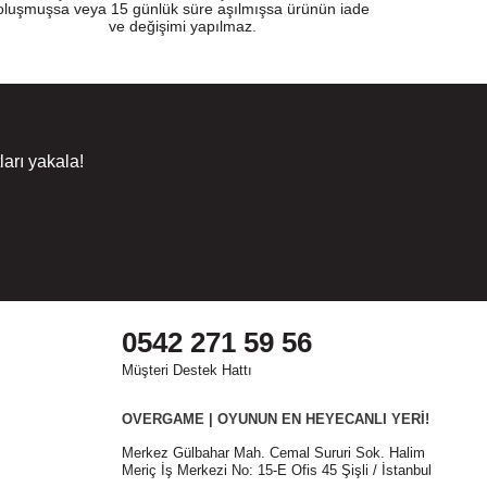
oluşmuşsa veya 15 günlük süre aşılmışsa ürünün iade
ve değişimi yapılmaz.
arı yakala!
0542 271 59 56
Müşteri Destek Hattı
OVERGAME | OYUNUN EN HEYECANLI YERİ!
Merkez Gülbahar Mah. Cemal Sururi Sok. Halim
Meriç İş Merkezi No: 15-E Ofis 45 Şişli / İstanbul