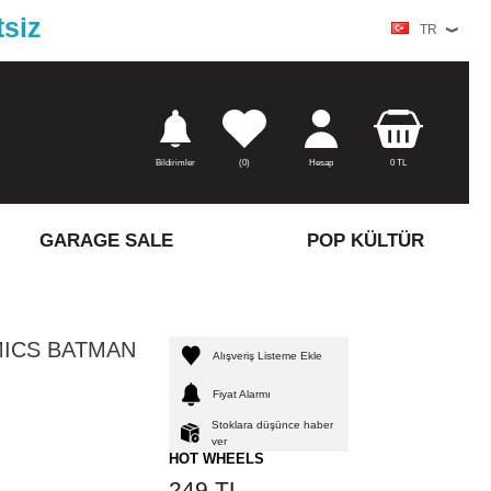
tsiz
TR
Bildirimler
(
0)
Hesap
0
TL
GARAGE SALE
POP KÜLTÜR
ICS BATMAN
Alışveriş Listeme Ekle
Fiyat Alarmı
Stoklara düşünce haber
ver
HOT WHEELS
249
TL