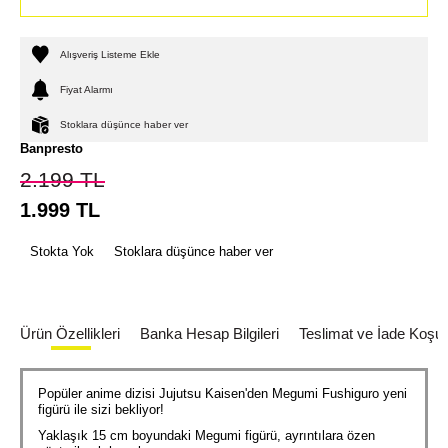
Alışveriş Listeme Ekle
Fiyat Alarmı
Stoklara düşünce haber ver
Banpresto
2.199
TL
1.999
TL
Stokta Yok
Stoklara düşünce haber ver
Ürün Özellikleri
Banka Hesap Bilgileri
Teslimat ve İade Koşull
Popüler anime dizisi Jujutsu Kaisen'den Megumi Fushiguro yeni
figürü ile sizi bekliyor!
Yaklaşık 15 cm boyundaki Megumi figürü, ayrıntılara özen