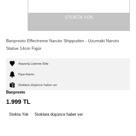
STOKTA YOK
Banpresto Effectreme Naruto Shippuden - Uzumaki Naruto
Statue 14cm Figür
Alışveriş Listeme Ekle
Fiyat Alarmı
Stoklara düşünce haber ver
Banpresto
1.999
TL
Stokta Yok
Stoklara düşünce haber ver