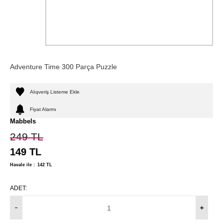
Adventure Time 300 Parça Puzzle
Alışveriş Listeme Ekle
Fiyat Alarmı
Mabbels
249
TL
149
TL
Havale ile :
142
TL
ADET: