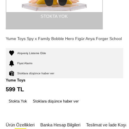
STOKTA YOK
Yume Toys Spy x Family Bobble Hero Figür Anya Forger School
Alışveriş Listeme Ekle
Fiyat Alarmı
Stoklara düşünce haber ver
Yume Toys
599
TL
Stokta Yok
Stoklara düşünce haber ver
Ürün Özellikleri
Banka Hesap Bilgileri
Teslimat ve İade Koşull