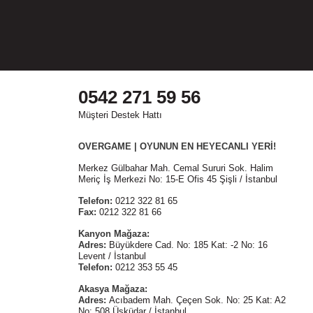
0542 271 59 56
Müşteri Destek Hattı
OVERGAME | OYUNUN EN HEYECANLI YERİ!
Merkez Gülbahar Mah. Cemal Sururi Sok. Halim
Meriç İş Merkezi No: 15-E Ofis 45 Şişli / İstanbul
Telefon:
0212 322 81 65
Fax:
0212 322 81 66
Kanyon Mağaza:
Adres:
Büyükdere Cad. No: 185 Kat: -2 No: 16
Levent / İstanbul
Telefon:
0212 353 55 45
Akasya Mağaza:
Adres:
Acıbadem Mah. Çeçen Sok. No: 25 Kat: A2
No: 508 Üsküdar / İstanbul