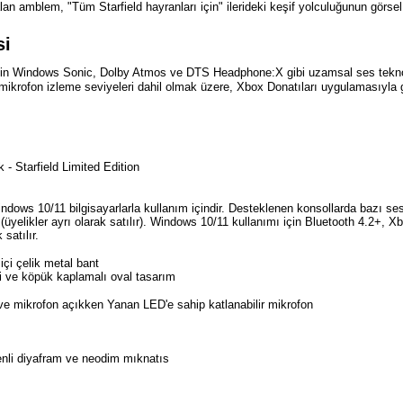
n amblem, "Tüm Starfield hayranları için" ilerideki keşif yolculuğunun görsel bi
si
in Windows Sonic, Dolby Atmos ve DTS Headphone:X gibi uzamsal ses teknoloj
mikrofon izleme seviyeleri dahil olmak üzere, Xbox Donatıları uygulamasıyla 
- Starfield Limited Edition
ows 10/11 bilgisayarlarla kullanım içindir. Desteklenen konsollarda bazı se
r (üyelikler ayrı olarak satılır). Windows 10/11 kullanımı için Bluetooth 4.2+
 satılır.
içi çelik metal bant
ri ve köpük kaplamalı oval tasarım
 ve mikrofon açıkken Yanan LED'e sahip katlanabilir mikrofon
şenli diyafram ve neodim mıknatıs