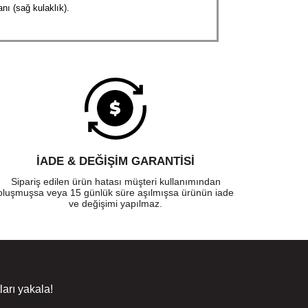
nı (sağ kulaklık).
süresi yaklaşık 4 saatlik pil ömrü sunar ve mikrofonlu
*
lojilerini destekler
İADE & DEĞİŞİM GARANTİSİ
ın
Sipariş edilen ürün hatası müşteri kullanımından
oluşmuşsa veya 15 günlük süre aşılmışsa ürünün iade
ve değişimi yapılmaz.
arı yakala!