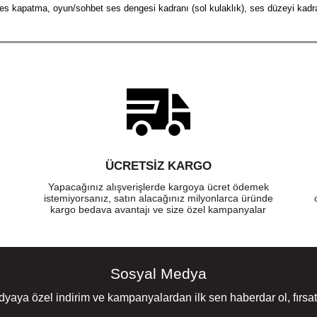
ses kapatma, oyun/sohbet ses dengesi kadranı (sol kulaklık), ses düzeyi kadra
DP, HFP, HSP)
ömrü sunan dahili ve yeniden şarj edilebilir lityum iyon pil. 30 dakikalık şarj 
aklaşık 3 saatte tamamen yeniden şarj olur.
'da Windows Sonic, Dolby Atmos ve DTS Headphone:X gibi Uzamsal Ses tekno
ÜCRETSIZ KARGO
ırma, otomatik ses kapatma, LED parlaklığı ve mikrofon izleme ayarlarını yap
Yapacağınız alışverişlerde kargoya ücret ödemek
istemiyorsanız, satın alacağınız milyonlarca üründe
kargo bedava avantajı ve size özel kampanyalar
Sosyal Medya
yaya özel indirim ve kampanyalardan ilk sen haberdar ol, fırsatl