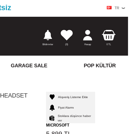
tsiz
TR
Bildirimler
(
0)
Hesap
0
TL
GARAGE SALE
POP KÜLTÜR
 HEADSET
Alışveriş Listeme Ekle
Fiyat Alarmı
Stoklara düşünce haber
ver
MICROSOFT
5.899
TL