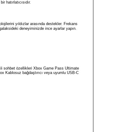
r hatırlatıcısıdır.
ilerini yıldızlar arasında destekler. Frekans
galaksideki deneyiminizde ince ayarlar yapın.
sli sohbet özellikleri Xbox Game Pass Ultimate
, Xbox Kablosuz bağdaştırıcı veya uyumlu USB-C