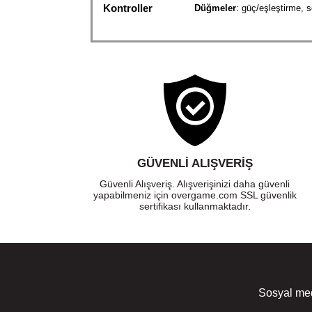
Kontroller
Düğmeler
: güç/eşleştirme, 
Bluetooth
Bluetooth sürümü
: 4.2 (A2
Codec
: SBC
Pil
Her şarjda 15 saate varan pil 
kulaklık kullanılmadığında y
Ağırlık
312 g
Sanal Çevresel
Xbox Series X|S ve Xbox One
Ses
GÜVENLI ALIŞVERIŞ
Xbox Donatıları
Frekans düzenleyici, bas art
Güvenli Alışveriş. Alışverişinizi daha güvenli
uygulaması
yapabilmeniz için overgame.com SSL güvenlik
sertifikası kullanmaktadır.
Sosyal med