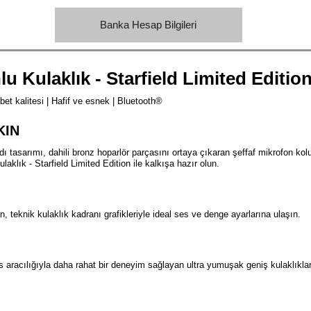
Banka Hesap Bilgileri
 Kulaklık - Starfield Limited Editio
et kalitesi
|
Hafif ve esnek
|
Bluetooth®
KIN
ı tasarımı, dahili bronz hoparlör parçasını ortaya çıkaran şeffaf mikrofon ko
klık - Starfield Limited Edition ile kalkışa hazır olun.
 teknik kulaklık kadranı grafikleriyle ideal ses ve denge ayarlarına ulaşın.
aracılığıyla daha rahat bir deneyim sağlayan ultra yumuşak geniş kulaklıkları