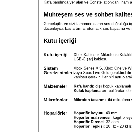
Kafa bandında yer alan ve Constellation'dan ilham ala
Muhteşem ses ve sohbet kalite
Gerçekçilik ve sizi tamamen saran ses doğruluğu iç
düzenleyici, bas artırma, otomatik ses kapatma ve 
Kutu içeriği
Kutu içeriği
Xbox Kablosuz Mikrofonlu Kulaklık 
USB-C şarj kablosu
Sistem
Xbox Series X|S, Xbox One ve Wind
Gereksinimleri
veya Xbox Live Gold gerektirebili
kablosu gerekir. Her biri ayrı olarak
Malzemeler
Kafa bandı
: dışı köpük kaplamalı 
Kulak kaplamaları
: poliüretan de
Mikrofonlar
Mikrofon tasarımı
: iki mikrofona
Hoparlörler
Hoparlör boyutu
: 40 mm
Hoparlör malzemesi
: kağıt bile
Hoparlör Direnci
: 32 ohm
Hoparlör Tepkisi
: 20 Hz - 20 kHz