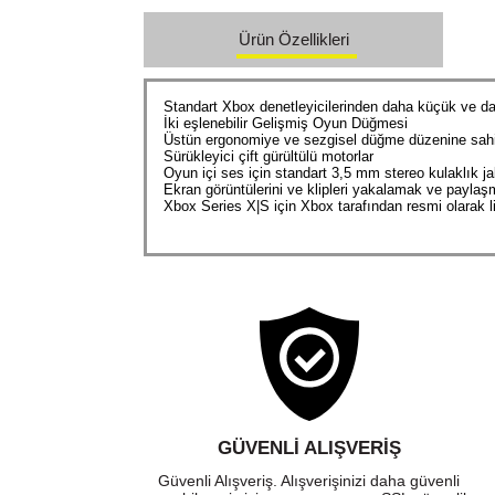
Ürün Özellikleri
Standart Xbox denetleyicilerinden daha küçük ve dah
İki eşlenebilir Gelişmiş Oyun Düğmesi
Üstün ergonomiye ve sezgisel düğme düzenine sahi
Sürükleyici çift gürültülü motorlar
Oyun içi ses için standart 3,5 mm stereo kulaklık ja
Ekran görüntülerini ve klipleri yakalamak ve payla
Xbox Series X|S için Xbox tarafından resmi olarak l
GÜVENLI ALIŞVERIŞ
Güvenli Alışveriş. Alışverişinizi daha güvenli