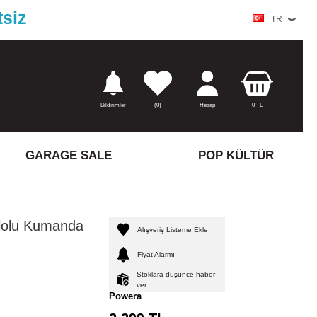
tsiz
TR
Bildirimler
(
0)
Hesap
0
TL
GARAGE SALE
POP KÜLTÜR
lolu Kumanda
Alışveriş Listeme Ekle
Fiyat Alarmı
Stoklara düşünce haber
ver
Powera