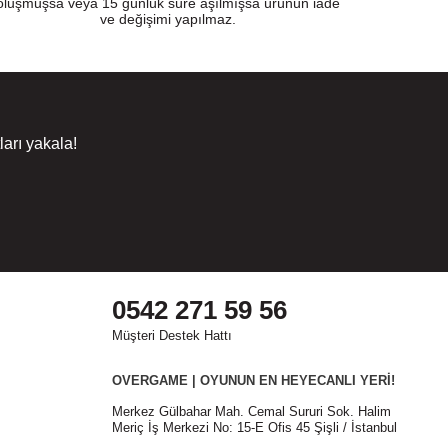
oluşmuşsa veya 15 günlük süre aşılmışsa ürünün iade
ve değişimi yapılmaz.
arı yakala!
0542 271 59 56
Müşteri Destek Hattı
OVERGAME | OYUNUN EN HEYECANLI YERİ!
Merkez Gülbahar Mah. Cemal Sururi Sok. Halim
Meriç İş Merkezi No: 15-E Ofis 45 Şişli / İstanbul