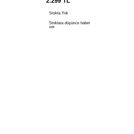
2.299
TL
Stokta Yok
Stoklara düşünce haber
ver