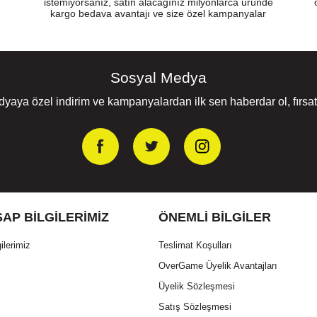
istemiyorsanız, satın alacağınız milyonlarca üründe
kargo bedava avantajı ve size özel kampanyalar
Sosyal Medya
yaya özel indirim ve kampanyalardan ilk sen haberdar ol, fırsatl
AP BILGILERIMIZ
ÖNEMLI BILGILER
ilerimiz
Teslimat Koşulları
OverGame Üyelik Avantajları
Üyelik Sözleşmesi
Satış Sözleşmesi