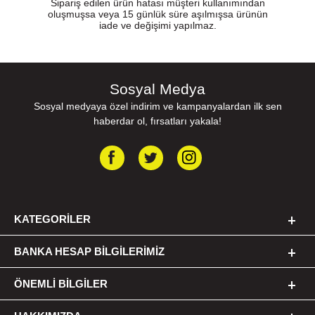
Sipariş edilen ürün hatası müşteri kullanımından
oluşmuşsa veya 15 günlük süre aşılmışsa ürünün
iade ve değişimi yapılmaz.
Sosyal Medya
Sosyal medyaya özel indirim ve kampanyalardan ilk sen
haberdar ol, fırsatları yakala!
KATEGORILER
BANKA HESAP BILGILERIMIZ
ÖNEMLI BILGILER