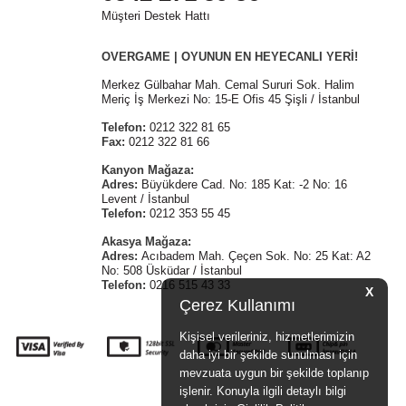
Müşteri Destek Hattı
OVERGAME | OYUNUN EN HEYECANLI YERİ!
Merkez Gülbahar Mah. Cemal Sururi Sok. Halim
Meriç İş Merkezi No: 15-E Ofis 45 Şişli / İstanbul
Telefon:
0212 322 81 65
Fax:
0212 322 81 66
Kanyon Mağaza:
Adres:
Büyükdere Cad. No: 185 Kat: -2 No: 16
Levent / İstanbul
Telefon:
0212 353 55 45
Akasya Mağaza:
Adres:
Acıbadem Mah. Çeçen Sok. No: 25 Kat: A2
No: 508 Üsküdar / İstanbul
Telefon:
0216 515 43 33
X
Çerez Kullanımı
Kişisel verileriniz, hizmetlerimizin
daha iyi bir şekilde sunulması için
mevzuata uygun bir şekilde toplanıp
işlenir. Konuyla ilgili detaylı bilgi