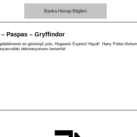
Banka Hesap Bilgileri
 – Paspas – Gryffindor
idebilmenin en gösterişli yolu, Hogwarts Expresi! Haydi! Harry Potter Aloh
 dünyasındaki dekorasyonunu tamamla!