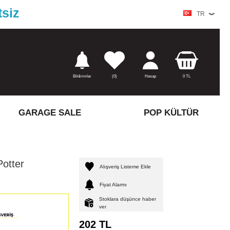
tsiz
TR
Bildirimler
(
0)
Hesap
0
TL
GARAGE SALE
POP KÜLTÜR
Potter
Alışveriş Listeme Ekle
Fiyat Alarmı
Stoklara düşünce haber
ver
202
TL