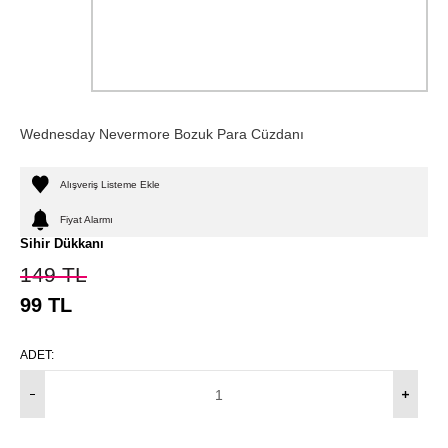
Wednesday Nevermore Bozuk Para Cüzdanı
Alışveriş Listeme Ekle
Fiyat Alarmı
Sihir Dükkanı
149
TL
99
TL
ADET: