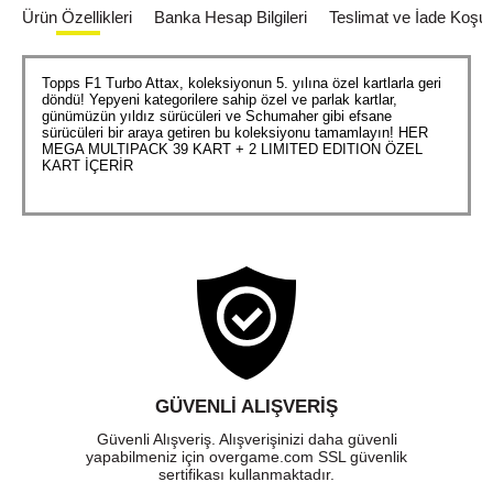
Ürün Özellikleri
Banka Hesap Bilgileri
Teslimat ve İade Koşull
Topps F1 Turbo Attax, koleksiyonun 5. yılına özel kartlarla geri
döndü! Yepyeni kategorilere sahip özel ve parlak kartlar,
günümüzün yıldız sürücüleri ve Schumaher gibi efsane
sürücüleri bir araya getiren bu koleksiyonu tamamlayın! HER
MEGA MULTIPACK 39 KART + 2 LIMITED EDITION ÖZEL
KART İÇERİR
GÜVENLI ALIŞVERIŞ
Güvenli Alışveriş. Alışverişinizi daha güvenli
yapabilmeniz için overgame.com SSL güvenlik
sertifikası kullanmaktadır.