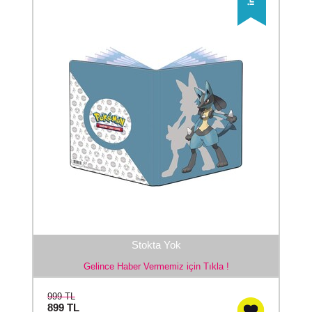
Stokta Yok
Gelince Haber Vermemiz için Tıkla !
999 TL
899
TL