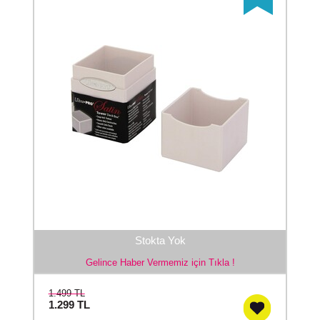
Stokta Yok
Gelince Haber Vermemiz için Tıkla !
1.499 TL
1.299
TL