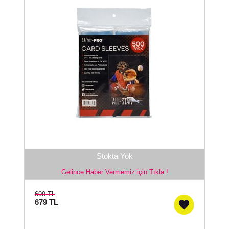
Stokta Yok
Gelince Haber Vermemiz için Tıkla !
699 TL
679
TL