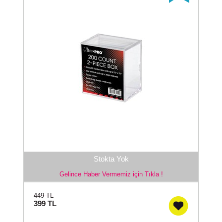
Stokta Yok
Gelince Haber Vermemiz için Tıkla !
449 TL
399
TL