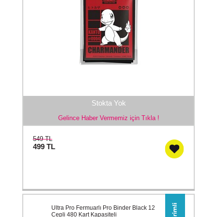
Stokta Yok
Gelince Haber Vermemiz için Tıkla !
549 TL
499
TL
Ultra Pro Fermuarlı Pro Binder Black 12
Cepli 480 Kart Kapasiteli