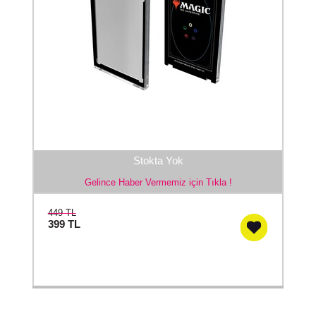
Stokta Yok
Gelince Haber Vermemiz için Tıkla !
449 TL
399
TL