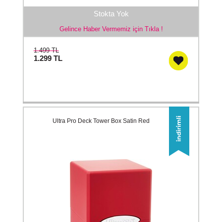
Stokta Yok
Gelince Haber Vermemiz için Tıkla !
1.499 TL
1.299
TL
Ultra Pro Deck Tower Box Satin Red