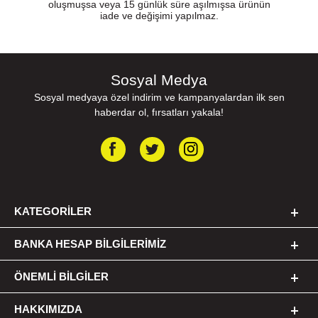
oluşmuşsa veya 15 günlük süre aşılmışsa ürünün
iade ve değişimi yapılmaz.
Sosyal Medya
Sosyal medyaya özel indirim ve kampanyalardan ilk sen
haberdar ol, fırsatları yakala!
KATEGORILER
BANKA HESAP BILGILERIMIZ
ÖNEMLI BILGILER
HAKKIMIZDA