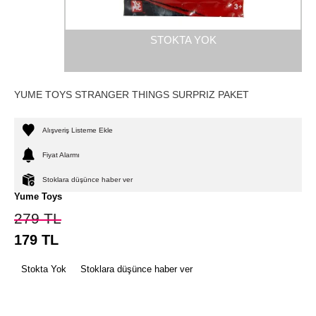
STOKTA YOK
YUME TOYS STRANGER THINGS SURPRIZ PAKET
Alışveriş Listeme Ekle
Fiyat Alarmı
Stoklara düşünce haber ver
Yume Toys
279
TL
179
TL
Stokta Yok
Stoklara düşünce haber ver