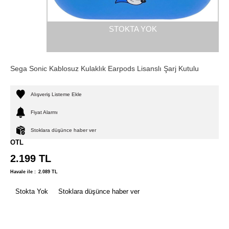
STOKTA YOK
Sega Sonic Kablosuz Kulaklık Earpods Lisanslı Şarj Kutulu
Alışveriş Listeme Ekle
Fiyat Alarmı
Stoklara düşünce haber ver
OTL
2.199
TL
Havale ile :
2.089
TL
Stokta Yok
Stoklara düşünce haber ver