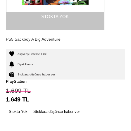
STOKTA YOK
PS5 Sackboy A Big Adventure
Alışveriş Listeme Ekle
Fiyat Alarmı
Stoklara düşünce haber ver
PlayStation
1.699
TL
1.649
TL
Stokta Yok
Stoklara düşünce haber ver