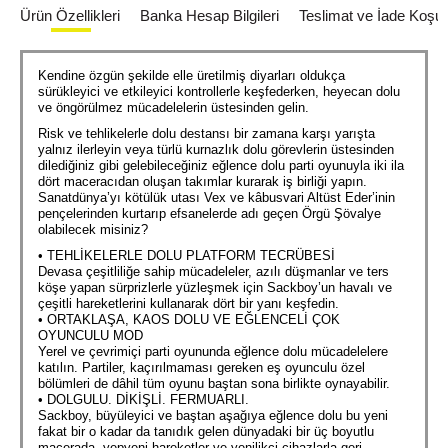
Ürün Özellikleri
Banka Hesap Bilgileri
Teslimat ve İade Koşull
Kendine özgün şekilde elle üretilmiş diyarları oldukça
sürükleyici ve etkileyici kontrollerle keşfederken, heyecan dolu
ve öngörülmez mücadelelerin üstesinden gelin.
Risk ve tehlikelerle dolu destansı bir zamana karşı yarışta
yalnız ilerleyin veya türlü kurnazlık dolu görevlerin üstesinden
dilediğiniz gibi gelebileceğiniz eğlence dolu parti oyunuyla iki ila
dört maceracıdan oluşan takımlar kurarak iş birliği yapın.
Sanatdünya’yı kötülük utası Vex ve kâbusvari Altüst Eder’inin
pençelerinden kurtarıp efsanelerde adı geçen Örgü Şövalye
olabilecek misiniz?
• TEHLİKELERLE DOLU PLATFORM TECRÜBESİ
Devasa çeşitliliğe sahip mücadeleler, azılı düşmanlar ve ters
köşe yapan sürprizlerle yüzleşmek için Sackboy’un havalı ve
çeşitli hareketlerini kullanarak dört bir yanı keşfedin.
• ORTAKLAŞA, KAOS DOLU VE EĞLENCELİ ÇOK
OYUNCULU MOD
Yerel ve çevrimiçi parti oyununda eğlence dolu mücadelelere
katılın. Partiler, kaçırılmaması gereken eş oyunculu özel
bölümleri de dâhil tüm oyunu baştan sona birlikte oynayabilir.
• DOLGULU. DİKİŞLİ. FERMUARLI.
Sackboy, büyüleyici ve baştan aşağıya eğlence dolu bu yeni
fakat bir o kadar da tanıdık gelen dünyadaki bir üç boyutlu
macerada, yepyeni hareketler ve yenilikçi cihazlarla geri