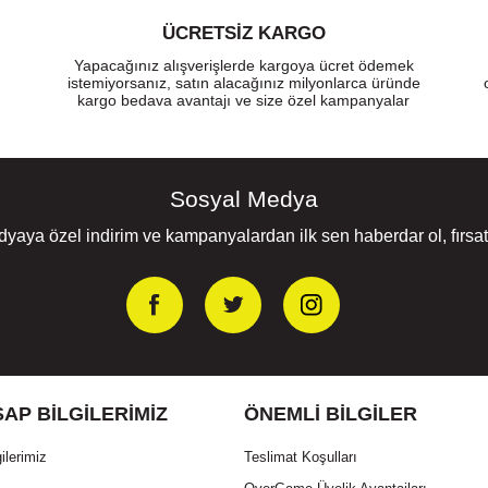
ÜCRETSIZ KARGO
Yapacağınız alışverişlerde kargoya ücret ödemek
istemiyorsanız, satın alacağınız milyonlarca üründe
kargo bedava avantajı ve size özel kampanyalar
Sosyal Medya
yaya özel indirim ve kampanyalardan ilk sen haberdar ol, fırsatl
AP BILGILERIMIZ
ÖNEMLI BILGILER
ilerimiz
Teslimat Koşulları