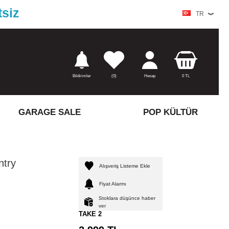
tsiz
TR
Bildirimler
(
0)
Hesap
0
TL
GARAGE SALE
POP KÜLTÜR
ntry
Alışveriş Listeme Ekle
Fiyat Alarmı
Stoklara düşünce haber
ver
TAKE 2