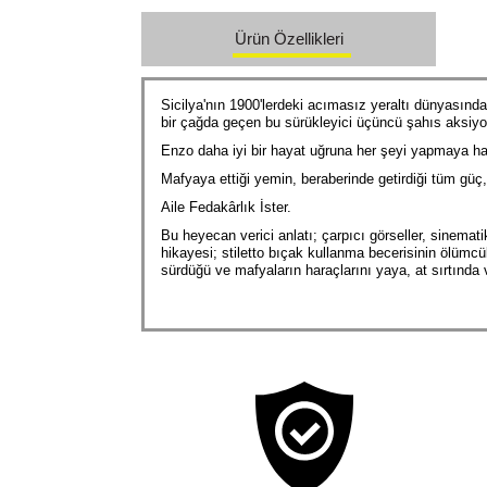
Ürün Özellikleri
Sicilya'nın 1900'lerdeki acımasız yeraltı dünyasınd
bir çağda geçen bu sürükleyici üçüncü şahıs aksiyo
Enzo daha iyi bir hayat uğruna her şeyi yapmaya hazır
Mafyaya ettiği yemin, beraberinde getirdiği tüm güç, c
Aile Fedakârlık İster.
Bu heyecan verici anlatı; çarpıcı görseller, sinemati
hikayesi; stiletto bıçak kullanma becerisinin ölümcül
sürdüğü ve mafyaların haraçlarını yaya, at sırtında