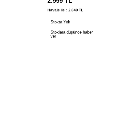
2.999
TL
Havale ile :
2.849
TL
Stokta Yok
Stoklara düşünce haber
ver