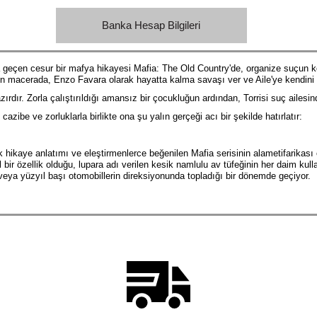
Banka Hesap Bilgileri
a geçen cesur bir mafya hikayesi Mafia: The Old Country'de, organize suçun k
n macerada, Enzo Favara olarak hayatta kalma savaşı ver ve Aile'ye kendini 
dır. Zorla çalıştırıldığı amansız bir çocukluğun ardından, Torrisi suç ailesind
azibe ve zorluklarla birlikte ona şu yalın gerçeği acı bir şekilde hatırlatır:
k hikaye anlatımı ve eleştirmenlerce beğenilen Mafia serisinin alametifarikası 
 bir özellik olduğu, lupara adı verilen kesik namlulu av tüfeğinin her daim kulla
 veya yüzyıl başı otomobillerin direksiyonunda topladığı bir dönemde geçiyor.