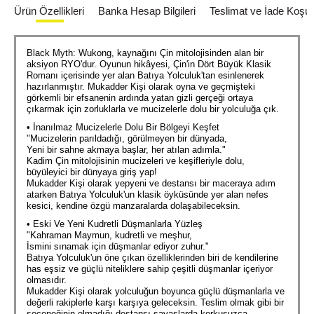
Ürün Özellikleri
Banka Hesap Bilgileri
Teslimat ve İade Koşull
Black Myth: Wukong, kaynağını Çin mitolojisinden alan bir
aksiyon RYO'dur. Oyunun hikâyesi, Çin'in Dört Büyük Klasik
Romanı içerisinde yer alan Batıya Yolculuk'tan esinlenerek
hazırlanmıştır. Mukadder Kişi olarak oyna ve geçmişteki
görkemli bir efsanenin ardında yatan gizli gerçeği ortaya
çıkarmak için zorluklarla ve mucizelerle dolu bir yolculuğa çık.
• İnanılmaz Mucizelerle Dolu Bir Bölgeyi Keşfet
"Mucizelerin parıldadığı, görülmeyen bir dünyada,
Yeni bir sahne akmaya başlar, her atılan adımla."
Kadim Çin mitolojisinin mucizeleri ve keşifleriyle dolu,
büyüleyici bir dünyaya giriş yap!
Mukadder Kişi olarak yepyeni ve destansı bir maceraya adım
atarken Batıya Yolculuk'un klasik öyküsünde yer alan nefes
kesici, kendine özgü manzaralarda dolaşabileceksin.
• Eski Ve Yeni Kudretli Düşmanlarla Yüzleş
"Kahraman Maymun, kudretli ve meşhur,
İsmini sınamak için düşmanlar ediyor zuhur."
Batıya Yolculuk'un öne çıkan özelliklerinden biri de kendilerine
has eşsiz ve güçlü niteliklere sahip çeşitli düşmanlar içeriyor
olmasıdır.
Mukadder Kişi olarak yolculuğun boyunca güçlü düşmanlarla ve
değerli rakiplerle karşı karşıya geleceksin. Teslim olmak gibi bir
seçeneğinin olmadığı destansı savaşlarda korkusuzca