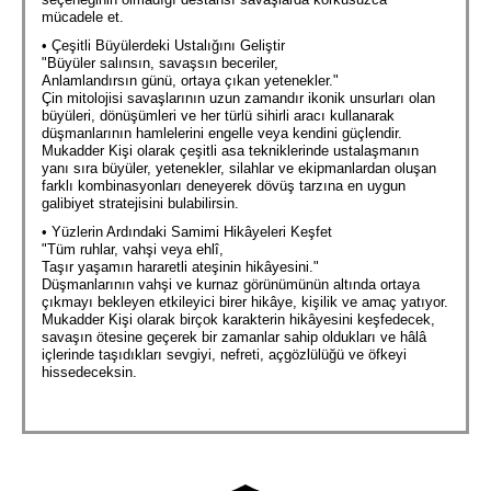
mücadele et.
• Çeşitli Büyülerdeki Ustalığını Geliştir
"Büyüler salınsın, savaşsın beceriler,
Anlamlandırsın günü, ortaya çıkan yetenekler."
Çin mitolojisi savaşlarının uzun zamandır ikonik unsurları olan
büyüleri, dönüşümleri ve her türlü sihirli aracı kullanarak
düşmanlarının hamlelerini engelle veya kendini güçlendir.
Mukadder Kişi olarak çeşitli asa tekniklerinde ustalaşmanın
yanı sıra büyüler, yetenekler, silahlar ve ekipmanlardan oluşan
farklı kombinasyonları deneyerek dövüş tarzına en uygun
galibiyet stratejisini bulabilirsin.
• Yüzlerin Ardındaki Samimi Hikâyeleri Keşfet
"Tüm ruhlar, vahşi veya ehlî,
Taşır yaşamın hararetli ateşinin hikâyesini."
Düşmanlarının vahşi ve kurnaz görünümünün altında ortaya
çıkmayı bekleyen etkileyici birer hikâye, kişilik ve amaç yatıyor.
Mukadder Kişi olarak birçok karakterin hikâyesini keşfedecek,
savaşın ötesine geçerek bir zamanlar sahip oldukları ve hâlâ
içlerinde taşıdıkları sevgiyi, nefreti, açgözlülüğü ve öfkeyi
hissedeceksin.