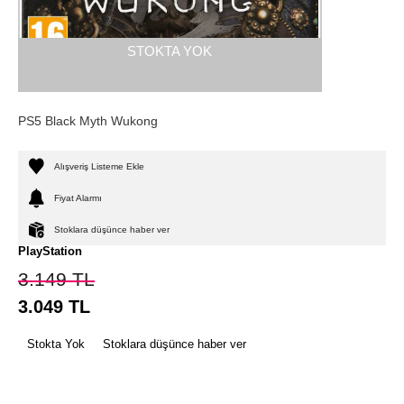
STOKTA YOK
PS5 Black Myth Wukong
Alışveriş Listeme Ekle
Fiyat Alarmı
Stoklara düşünce haber ver
PlayStation
3.149
TL
3.049
TL
Stokta Yok
Stoklara düşünce haber ver