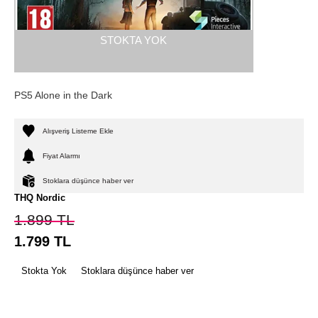
STOKTA YOK
PS5 Alone in the Dark
Alışveriş Listeme Ekle
Fiyat Alarmı
Stoklara düşünce haber ver
THQ Nordic
1.899
TL
1.799
TL
Stokta Yok
Stoklara düşünce haber ver