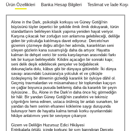
Ürün Özellikleri
Banka Hesap Bilgileri
Teslimat ve İade Koşull
Alone in the Dark, psikolojik korkuyu ve Güney Gotiği'nin
büyüsünü tüyler ürpertici bir şekilde ilmik ilmik dokuyarak, türün
standartlarını belirleyen klasik yapıma yeniden hayat veriyor.
Karşına çıkacak her zorluğun son anlamına gelebileceği, deliliğe
giden bir yolculuğa katılmaya davet ediyoruz. Derceto'nun
gizemini çözmeye doğru attığın her adımda, karanlıktan seni
izleyen gözlerin kana susamışlığı daha da artıyor. Hayatta
kalman ile dehşet verici bir sonla karşılaşman arasındaki farkı
tek bir kurşun belirleyebilir. Kilidini açacağın bir sonraki kapı;
seni delik deşik edebilecek pençeler ve boğabilecek
dokunaçlarla dolu, kâbus gibi bir dünyaya götürebilir. İki dünya
savaşı arasındaki Louisiana'ya yolculuk et ve çöküşle
özdeşleşmiş bir dönemin gizlediği karanlık bir öyküye dâhil ol.
Geçmiş travmalardan ve müsamahasız bir toplumdan kaçışın
ve çağlar boyunca pusuda beklemiş daha da karanlık bir şeyin
öyküsüne... Bu, Alone in the Dark'ın daha önce hiç görmediğin
bir hâli: Bir yandan Güney Gotiği'nin zarafetini ve tekinsiz
çılgınlığını tema edinen, ustaca örülmüş bir anlatı sunarken, bir
yandan da hem serinin efsanevi köklerine saygı duruşunda
bulunuyor hem de hayatta kalma temalı korku oyunlarındaki
hikâye anlatımını yeni bir seviyeye çıkarıyor.
Gizem ve Deliliğin Huzursuz Edici Hikâyesi
Entrikalarla örtülü, içinde korkunç bir sırrı barındıran Derceto