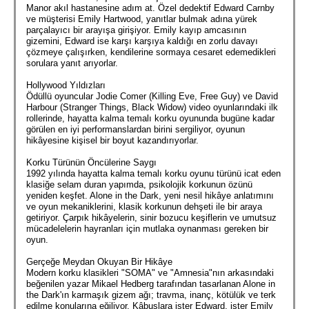
Manor akıl hastanesine adım at. Özel dedektif Edward Carnby
ve müşterisi Emily Hartwood, yanıtlar bulmak adına yürek
parçalayıcı bir arayışa girişiyor. Emily kayıp amcasının
gizemini, Edward ise karşı karşıya kaldığı en zorlu davayı
çözmeye çalışırken, kendilerine sormaya cesaret edemedikleri
sorulara yanıt arıyorlar.
Hollywood Yıldızları
Ödüllü oyuncular Jodie Comer (Killing Eve, Free Guy) ve David
Harbour (Stranger Things, Black Widow) video oyunlarındaki ilk
rollerinde, hayatta kalma temalı korku oyununda bugüne kadar
görülen en iyi performanslardan birini sergiliyor, oyunun
hikâyesine kişisel bir boyut kazandırıyorlar.
Korku Türünün Öncülerine Saygı
1992 yılında hayatta kalma temalı korku oyunu türünü icat eden
klasiğe selam duran yapımda, psikolojik korkunun özünü
yeniden keşfet. Alone in the Dark, yeni nesil hikâye anlatımını
ve oyun mekaniklerini, klasik korkunun dehşeti ile bir araya
getiriyor. Çarpık hikâyelerin, sinir bozucu keşiflerin ve umutsuz
mücadelelerin hayranları için mutlaka oynanması gereken bir
oyun.
Gerçeğe Meydan Okuyan Bir Hikâye
Modern korku klasikleri "SOMA" ve "Amnesia"nın arkasındaki
beğenilen yazar Mikael Hedberg tarafından tasarlanan Alone in
the Dark'ın karmaşık gizem ağı; travma, inanç, kötülük ve terk
edilme konularına eğiliyor. Kâbuslara ister Edward, ister Emily